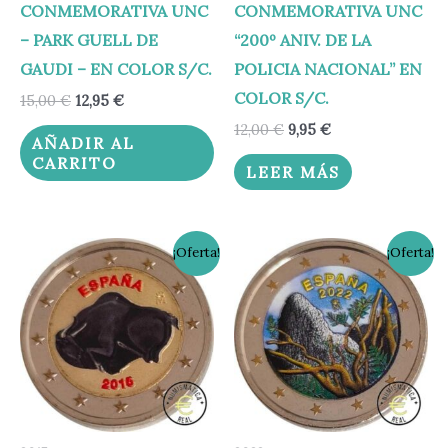
CONMEMORATIVA UNC
CONMEMORATIVA UNC
– PARK GUELL DE
“200º ANIV. DE LA
GAUDI – EN COLOR S/C.
POLICIA NACIONAL” EN
COLOR S/C.
15,00
€
12,95
€
12,00
€
9,95
€
AÑADIR AL
CARRITO
LEER MÁS
El
El
El
El
¡Oferta!
¡Oferta!
precio
precio
precio
precio
original
actual
original
actual
era:
es:
era:
es:
15,00 €.
12,95 €.
13,00 €.
10,95 €.