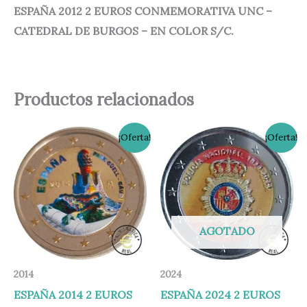
ESPAÑA 2012 2 EUROS CONMEMORATIVA UNC –
CATEDRAL DE BURGOS – EN COLOR S/C.
Productos relacionados
El
El
El
El
¡Oferta!
¡Oferta!
precio
precio
precio
precio
original
actual
original
actual
era:
es:
era:
es:
15,00 €.
12,95 €.
12,00 €.
9,95 €.
AGOTADO
2014
2024
ESPAÑA 2014 2 EUROS
ESPAÑA 2024 2 EUROS