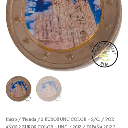
15,00 €.
12,95 €.
Inicio
/
Tienda
/
2 EUROS UNC COLOR – S/C.
/
POR
AÑOS 2 EUROS COLOR – UNC
/
2012
/ ESPAÑA 2012 2