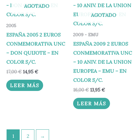
era:
es:
era:
es:
AGOTADO
17,00 €.
14,95 €.
16,00 €.
13,95 €.
AGOTADO
2005
ESPAÑA 2005 2 EUROS
2009 - EMU
CONMEMORATIVA UNC
ESPAÑA 2009 2 EUROS
– DON QUIJOTE – EN
CONMEMORATIVA UNC
COLOR S/C.
– 10 ANIV. DE LA UNION
EUROPEA – EMU – EN
17,00
€
14,95
€
COLOR S/C.
LEER MÁS
16,00
€
13,95
€
LEER MÁS
1
2
→