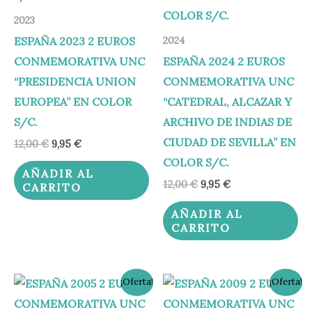
2023
ESPAÑA 2023 2 EUROS
2024
CONMEMORATIVA UNC
ESPAÑA 2024 2 EUROS
“PRESIDENCIA UNION
CONMEMORATIVA UNC
EUROPEA” EN COLOR
“CATEDRAL, ALCAZAR Y
S/C.
ARCHIVO DE INDIAS DE
CIUDAD DE SEVILLA” EN
12,00
€
9,95
€
COLOR S/C.
AÑADIR AL
12,00
€
9,95
€
CARRITO
AÑADIR AL
CARRITO
El
El
El
El
¡Oferta!
¡Oferta!
precio
precio
precio
precio
original
actual
original
actual