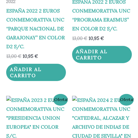
ESPAÑA 2022 2 EUROS
2022
ESPAÑA 2022 2 EUROS
CONMEMORATIVA UNC
CONMEMORATIVA UNC
“PROGRAMA ERASMUS”
“PARQUE NACIONAL DE
EN COLOR D2 S/C.
GARAJONAY” EN COLOR
13,00
€
10,95
€
D2 S/C.
AÑADIR AL
13,00
€
10,95
€
CARRITO
AÑADIR AL
CARRITO
El
El
El
El
¡Oferta!
¡Oferta!
precio
precio
precio
precio
original
actual
original
actual
era:
es:
era:
es:
12,00 €.
9,95 €.
12,00 €.
9,95 €.