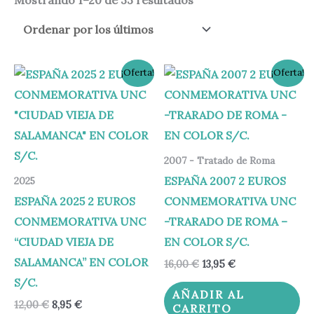
El
El
El
El
¡Oferta!
¡Oferta!
precio
precio
precio
precio
original
actual
original
actual
era:
es:
era:
es:
12,00 €.
8,95 €.
16,00 €.
13,95 €.
2007 - Tratado de Roma
ESPAÑA 2007 2 EUROS
2025
ESPAÑA 2025 2 EUROS
CONMEMORATIVA UNC
CONMEMORATIVA UNC
-TRARADO DE ROMA –
“CIUDAD VIEJA DE
EN COLOR S/C.
SALAMANCA” EN COLOR
16,00
€
13,95
€
S/C.
AÑADIR AL
12,00
€
8,95
€
CARRITO