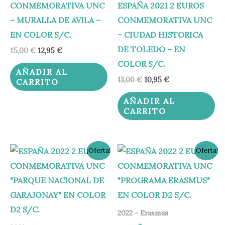
CONMEMORATIVA UNC
ESPAÑA 2021 2 EUROS
– MURALLA DE AVILA –
CONMEMORATIVA UNC
EN COLOR S/C.
– CIUDAD HISTORICA
DE TOLEDO – EN
15,00
€
12,95
€
COLOR S/C.
AÑADIR AL
13,00
€
10,95
€
CARRITO
AÑADIR AL
CARRITO
El
El
El
El
¡Oferta!
¡Oferta!
precio
precio
precio
precio
original
actual
original
actual
era:
es:
era:
es:
13,00 €.
10,95 €.
13,00 €.
10,95 €.
2022 - Erasmus