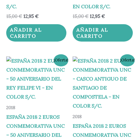
S/C.
EN COLOR S/C.
15,00
€
12,95
€
15,00
€
12,95
€
AÑADIR AL
AÑADIR AL
CARRITO
CARRITO
El
El
El
El
¡Oferta!
¡Oferta!
precio
precio
precio
precio
original
actual
original
actual
era:
es:
era:
es:
24,95 €.
19,95 €.
65,00 €.
59,95 €.
2018
ESPAÑA 2018 2 EUROS
2018
CONMEMORATIVA UNC
ESPAÑA 2018 2 EUROS
– 50 ANIVERSARIO DEL
CONMEMORATIVA UNC