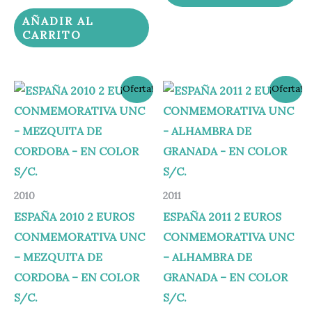
AÑADIR AL
CARRITO
El
El
El
El
¡Oferta!
¡Oferta!
precio
precio
precio
precio
original
actual
original
actual
era:
es:
era:
es:
15,00 €.
12,95 €.
15,00 €.
12,95 €.
2010
2011
ESPAÑA 2010 2 EUROS
ESPAÑA 2011 2 EUROS
CONMEMORATIVA UNC
CONMEMORATIVA UNC
– MEZQUITA DE
– ALHAMBRA DE
CORDOBA – EN COLOR
GRANADA – EN COLOR
S/C.
S/C.