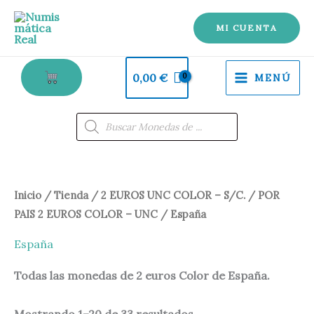
Ir
al
MI CUENTA
contenido
0,00
€
MENÚ
Búsqueda
de
productos
Ordenado
Inicio
/
Tienda
/
2 EUROS UNC COLOR – S/C.
/
POR
por
los
PAIS 2 EUROS COLOR – UNC
/ España
últimos
España
Todas las monedas de 2 euros Color de España.
Mostrando 1–20 de 33 resultados