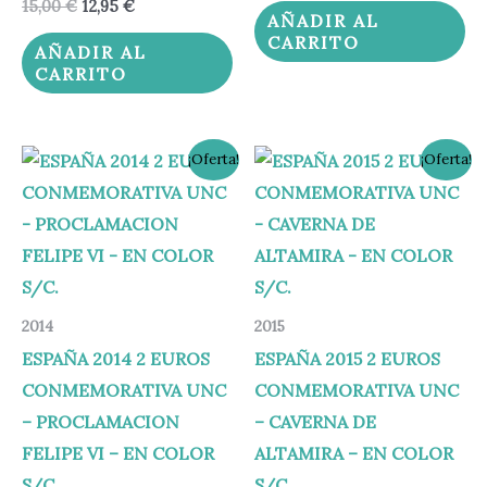
15,00
€
12,95
€
AÑADIR AL
CARRITO
AÑADIR AL
CARRITO
El
El
El
El
¡Oferta!
¡Oferta!
precio
precio
precio
precio
original
actual
original
actual
era:
es:
era:
es:
15,00 €.
12,95 €.
15,00 €.
12,95 €.
2014
2015
ESPAÑA 2014 2 EUROS
ESPAÑA 2015 2 EUROS
CONMEMORATIVA UNC
CONMEMORATIVA UNC
– PROCLAMACION
– CAVERNA DE
FELIPE VI – EN COLOR
ALTAMIRA – EN COLOR
S/C.
S/C.