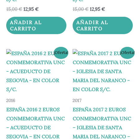
15,00
€
12,95
€
15,00
€
12,95
€
AÑADIR AL
AÑADIR AL
CARRITO
CARRITO
El
El
El
El
¡Oferta!
¡Oferta!
precio
precio
precio
precio
original
actual
original
actual
era:
es:
era:
es:
15,00 €.
12,95 €.
15,00 €.
12,95 €.
2016
2017
ESPAÑA 2016 2 EUROS
ESPAÑA 2017 2 EUROS
CONMEMORATIVA UNC
CONMEMORATIVA UNC
– ACUEDUCTO DE
– IGLESIA DE SANTA
SEGOVIA – EN COLOR
MARIA DEL NARANCO –