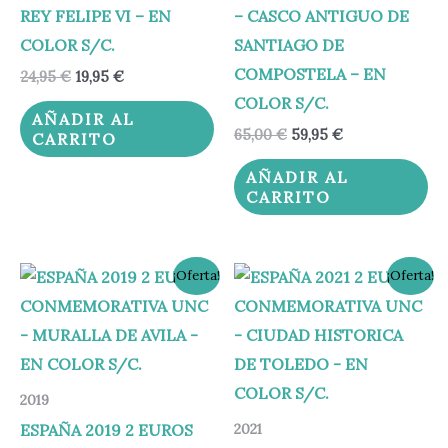
REY FELIPE VI – EN
– CASCO ANTIGUO DE
COLOR S/C.
SANTIAGO DE
COMPOSTELA – EN
24,95
€
19,95
€
COLOR S/C.
AÑADIR AL
65,00
€
59,95
€
CARRITO
AÑADIR AL
CARRITO
El
El
El
El
¡Oferta!
¡Oferta!
precio
precio
precio
precio
original
actual
original
actual
era:
es:
era:
es:
15,00 €.
12,95 €.
13,00 €.
10,95 €.
2019
ESPAÑA 2019 2 EUROS
2021