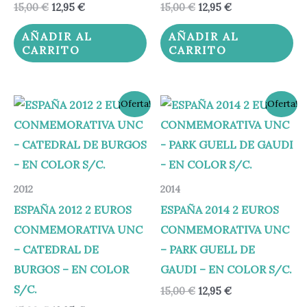
15,00
€
12,95
€
15,00
€
12,95
€
AÑADIR AL
AÑADIR AL
CARRITO
CARRITO
El
El
El
El
¡Oferta!
¡Oferta!
precio
precio
precio
precio
original
actual
original
actual
era:
es:
era:
es:
15,00 €.
12,95 €.
15,00 €.
12,95 €.
2012
2014
ESPAÑA 2012 2 EUROS
ESPAÑA 2014 2 EUROS
CONMEMORATIVA UNC
CONMEMORATIVA UNC
– CATEDRAL DE
– PARK GUELL DE
BURGOS – EN COLOR
GAUDI – EN COLOR S/C.
S/C.
15,00
€
12,95
€