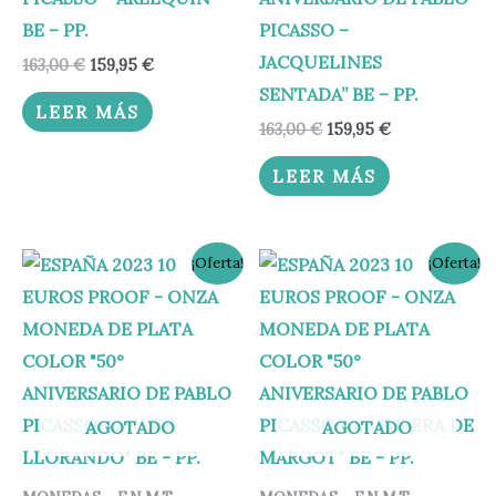
BE – PP.
PICASSO –
JACQUELINES
163,00
€
159,95
€
SENTADA” BE – PP.
LEER MÁS
163,00
€
159,95
€
LEER MÁS
El
El
El
El
¡Oferta!
¡Oferta!
precio
precio
precio
precio
original
actual
original
actual
era:
es:
era:
es:
163,00 €.
159,95 €.
163,00 €.
159,95 €.
AGOTADO
AGOTADO