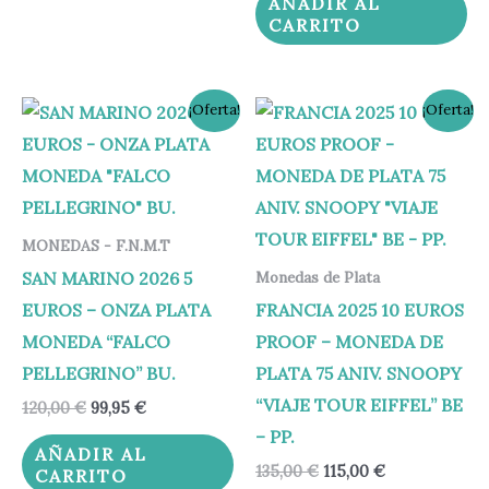
AÑADIR AL
CARRITO
El
El
El
El
¡Oferta!
¡Oferta!
precio
precio
precio
precio
original
actual
original
actual
era:
es:
era:
es:
120,00 €.
99,95 €.
135,00 €.
115,00 €.
MONEDAS - F.N.M.T
SAN MARINO 2026 5
Monedas de Plata
EUROS – ONZA PLATA
FRANCIA 2025 10 EUROS
MONEDA “FALCO
PROOF – MONEDA DE
PELLEGRINO” BU.
PLATA 75 ANIV. SNOOPY
“VIAJE TOUR EIFFEL” BE
120,00
€
99,95
€
– PP.
AÑADIR AL
135,00
€
115,00
€
CARRITO