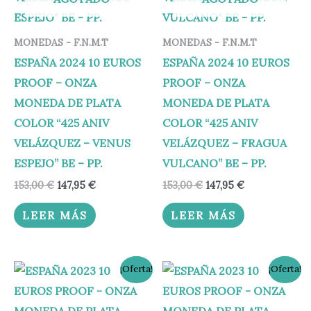
MONEDAS - F.N.M.T
MONEDAS - F.N.M.T
ESPAÑA 2024 10 EUROS
ESPAÑA 2024 10 EUROS
PROOF – ONZA
PROOF – ONZA
MONEDA DE PLATA
MONEDA DE PLATA
COLOR “425 ANIV
COLOR “425 ANIV
VELÁZQUEZ – VENUS
VELÁZQUEZ – FRAGUA
ESPEJO” BE – PP.
VULCANO” BE – PP.
153,00
€
147,95
€
153,00
€
147,95
€
LEER MÁS
LEER MÁS
El
El
El
El
¡Oferta!
¡Oferta!
precio
precio
precio
precio
original
actual
original
actual
era:
es:
era:
es: