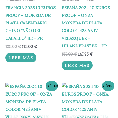
FRANCIA 2025 10 EUROS
ESPAÑA 2024 10 EUROS
PROOF – MONEDA DE
PROOF – ONZA
PLATA CALENDARIO
MONEDA DE PLATA
CHINO “AÑO DEL
COLOR “425 ANIV
CABALLO” BE – PP.
VELÁZQUEZ –
HILANDERAS” BE – PP.
125,00
€
115,00
€
153,00
€
147,95
€
LEER MÁS
LEER MÁS
El
El
El
El
¡Oferta!
¡Oferta!
precio
precio
precio
precio
original
actual
original
actual
era:
es:
era:
es:
153,00 €.
147,95 €.
153,00 €.
147,95 €.
AGOTADO
AGOTADO