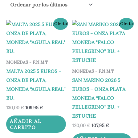
El
El
El
El
¡Oferta!
¡Oferta!
precio
precio
precio
precio
original
actual
original
actual
era:
es:
era:
es:
130,00 €.
109,95 €.
120,00 €.
107,95 €.
MONEDAS - F.N.M.T
MALTA 2025 5 EUROS –
MONEDAS - F.N.M.T
ONZA DE PLATA,
SAN MARINO 2026 5
MONEDA “AGUILA REAL”
EUROS – ONZA PLATA
BU.
MONEDA “FALCO
PELLEGRINO” BU. +
130,00
€
109,95
€
ESTUCHE
AÑADIR AL
120,00
€
107,95
€
CARRITO