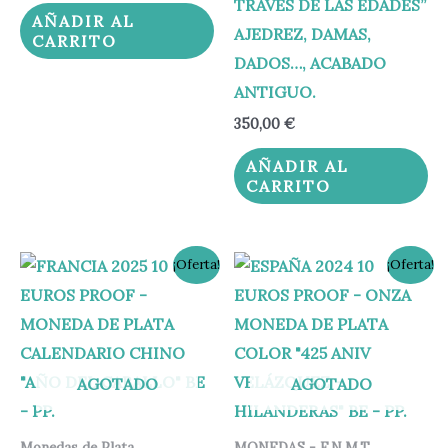
TRAVÉS DE LAS EDADES”
AÑADIR AL
AJEDREZ, DAMAS,
CARRITO
DADOS…, ACABADO
ANTIGUO.
350,00
€
AÑADIR AL
CARRITO
El
El
El
El
¡Oferta!
¡Oferta!
precio
precio
precio
precio
original
actual
original
actual
era:
es:
era:
es:
125,00 €.
115,00 €.
153,00 €.
147,95 €.
AGOTADO
AGOTADO
Monedas de Plata
MONEDAS - F.N.M.T