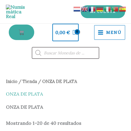
Ir
al
MI CUENTA
contenido
0,00
€
MENÚ
Búsqueda
de
productos
Ordenado
Inicio
/
Tienda
/ ONZA DE PLATA
por
los
últimos
ONZA DE PLATA
ONZA DE PLATA
Mostrando 1–20 de 40 resultados