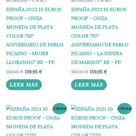
MONEDAS - F.N.M.T
MONEDAS - F.N.M.T
ESPAÑA 2023 10 EUROS
ESPAÑA 2023 10 EUROS
PROOF – ONZA
PROOF – ONZA
MONEDA DE PLATA
MONEDA DE PLATA
COLOR “50°
COLOR “50°
ANIVERSARIO DE PABLO
ANIVERSARIO DE PABLO
PICASSO – MUJER
PICASSO – LA ESPERA
LLORANDO” BE – PP.
DE MARGOT” BE – PP.
163,00
€
159,95
€
163,00
€
159,95
€
LEER MÁS
LEER MÁS
El
El
El
El
¡Oferta!
¡Oferta!
precio
precio
precio
precio
original
actual
original
actual
era:
es:
era:
es:
153,00 €.
149,95 €.
153,00 €.
149,95 €.