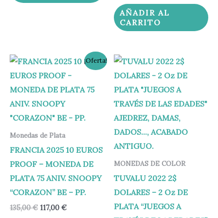
AÑADIR AL
CARRITO
El
El
¡Oferta!
precio
precio
original
actual
era:
es:
135,00 €.
117,00 €.
Monedas de Plata
FRANCIA 2025 10 EUROS
PROOF – MONEDA DE
MONEDAS DE COLOR
PLATA 75 ANIV. SNOOPY
TUVALU 2022 2$
“CORAZON” BE – PP.
DOLARES – 2 Oz DE
PLATA “JUEGOS A
135,00
€
117,00
€