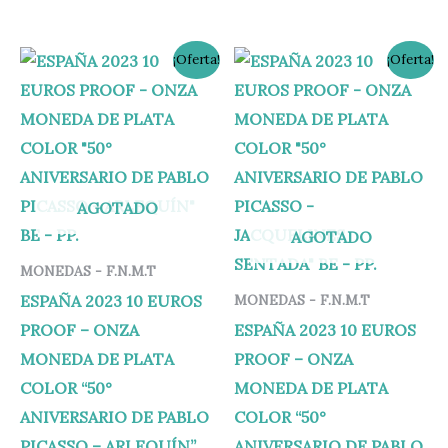
El
El
El
El
¡Oferta!
¡Oferta!
precio
precio
precio
precio
original
actual
original
actual
era:
es:
era:
es:
163,00 €.
159,95 €.
163,00 €.
159,95 €.
AGOTADO
AGOTADO
MONEDAS - F.N.M.T
ESPAÑA 2023 10 EUROS
MONEDAS - F.N.M.T
PROOF – ONZA
ESPAÑA 2023 10 EUROS
MONEDA DE PLATA
PROOF – ONZA
COLOR “50°
MONEDA DE PLATA
ANIVERSARIO DE PABLO
COLOR “50°
PICASSO – ARLEQUÍN”
ANIVERSARIO DE PABLO