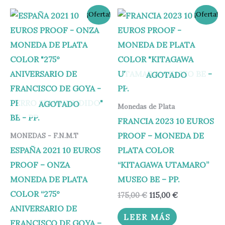
El
El
El
El
¡Oferta!
¡Oferta!
precio
precio
precio
precio
original
actual
original
actual
era:
es:
era:
es:
153,00 €.
149,95 €.
175,00 €.
115,00 €.
AGOTADO
AGOTADO
Monedas de Plata
FRANCIA 2023 10 EUROS
PROOF – MONEDA DE
MONEDAS - F.N.M.T
ESPAÑA 2021 10 EUROS
PLATA COLOR
PROOF – ONZA
“KITAGAWA UTAMARO”
MONEDA DE PLATA
MUSEO BE – PP.
COLOR “275°
175,00
€
115,00
€
ANIVERSARIO DE
LEER MÁS
FRANCISCO DE GOYA –