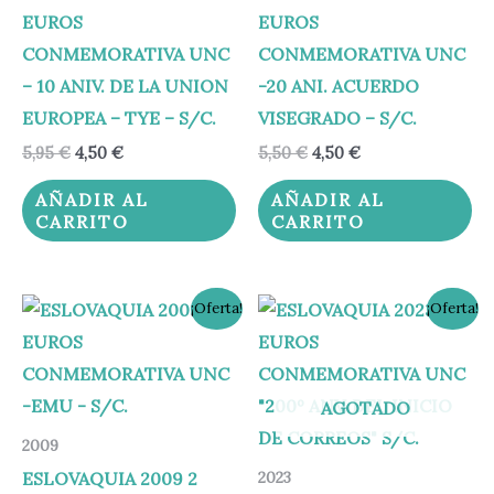
EUROS
EUROS
CONMEMORATIVA UNC
CONMEMORATIVA UNC
– 10 ANIV. DE LA UNION
-20 ANI. ACUERDO
EUROPEA – TYE – S/C.
VISEGRADO – S/C.
5,95
€
4,50
€
5,50
€
4,50
€
AÑADIR AL
AÑADIR AL
CARRITO
CARRITO
El
El
El
El
¡Oferta!
¡Oferta!
precio
precio
precio
precio
original
actual
original
actual
era:
es:
era:
es:
6,95 €.
5,95 €.
4,00 €.
3,40 €.
AGOTADO
2009
ESLOVAQUIA 2009 2
2023