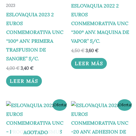
ESLOVAQUIA 2022 2
2023
ESLOVAQUIA 2023 2
EUROS
EUROS
CONMEMORATIVA UNC
CONMEMORATIVA UNC
“300º ANV. MAQUINA DE
“100º ANV. PRIMERA
VAPOR” S/C.
TRASFUSION DE
4,50
€
3,60
€
SANGRE” S/C.
LEER MÁS
4,00
€
3,40
€
LEER MÁS
El
El
El
El
¡Oferta!
¡Oferta!
precio
precio
precio
precio
original
actual
original
actual
era:
es:
era:
es:
4,50 €.
3,60 €.
4,95 €.
3,60 €.
AGOTADO