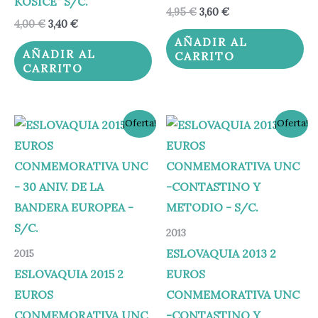
KOSICE” S/C.
4,95
€
3,60
€
4,00
€
3,40
€
AÑADIR AL
AÑADIR AL
CARRITO
CARRITO
El
El
El
El
¡Oferta!
¡Oferta!
precio
precio
precio
precio
original
actual
original
actual
era:
es:
era:
es:
4,95 €.
3,95 €.
5,95 €.
4,95 €.
2013
ESLOVAQUIA 2013 2
2015
ESLOVAQUIA 2015 2
EUROS
EUROS
CONMEMORATIVA UNC
CONMEMORATIVA UNC
-CONTASTINO Y