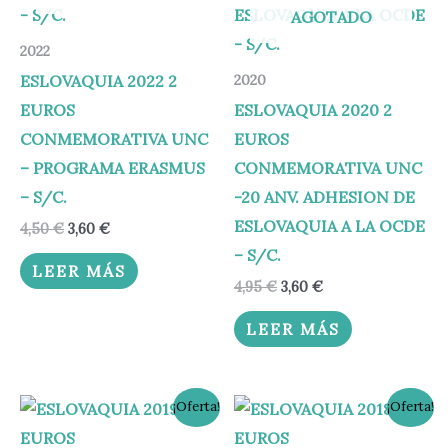
AGOTADO
2022
ESLOVAQUIA 2022 2
2020
EUROS
ESLOVAQUIA 2020 2
CONMEMORATIVA UNC
EUROS
– PROGRAMA ERASMUS
CONMEMORATIVA UNC
– S/C.
-20 ANV. ADHESION DE
ESLOVAQUIA A LA OCDE
4,50
€
3,60
€
– S/C.
LEER MÁS
4,95
€
3,60
€
LEER MÁS
El
El
El
El
¡Oferta!
¡Oferta!
precio
precio
precio
precio
original
actual
original
actual