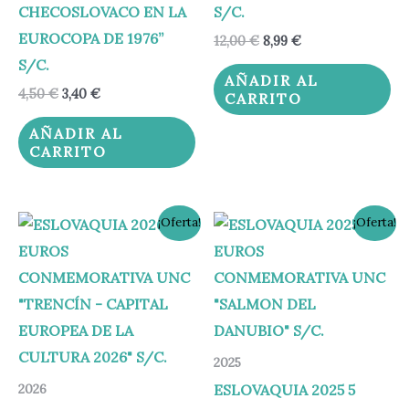
CHECOSLOVACO EN LA
S/C.
EUROCOPA DE 1976”
12,00
€
8,99
€
S/C.
AÑADIR AL
4,50
€
3,40
€
CARRITO
AÑADIR AL
CARRITO
El
El
El
El
¡Oferta!
¡Oferta!
precio
precio
precio
precio
original
actual
original
actual
era:
es:
era:
es:
4,50 €.
3,40 €.
12,00 €.
8,99 €.
2025
ESLOVAQUIA 2025 5
2026