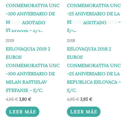
era:
es:
era:
es:
4,95 €.
3,80 €.
4,95 €.
3,95 €.
AGOTADO
AGOTADO
2019
2018
ESLOVAQUIA 2019 2
ESLOVAQUIA 2018 2
EUROS
EUROS
CONMEMORATIVA UNC
CONMEMORATIVA UNC
-100 ANIVERSARIO DE
-25 ANIVERSARIO DE LA
MILAN RASTISLAV
REPUBLICA ESLOVACA –
STEFANIK – S/C.
S/C.
4,95
€
3,80
€
4,95
€
3,95
€
LEER MÁS
LEER MÁS