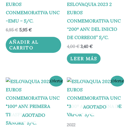
EUROS
ESLOVAQUIA 2023 2
CONMEMORATIVA UNC
EUROS
-EMU – S/C.
CONMEMORATIVA UNC
“200º ANV. DEL INICIO
6,95
€
5,95
€
DE CORREOS” S/C.
AÑADIR AL
4,00
€
3,40
€
CARRITO
LEER MÁS
El
El
El
El
¡Oferta!
¡Oferta!
precio
precio
precio
precio
original
actual
original
actual
era:
es:
era:
es:
4,00 €.
3,40 €.
4,50 €.
3,60 €.
AGOTADO
AGOTADO
2022