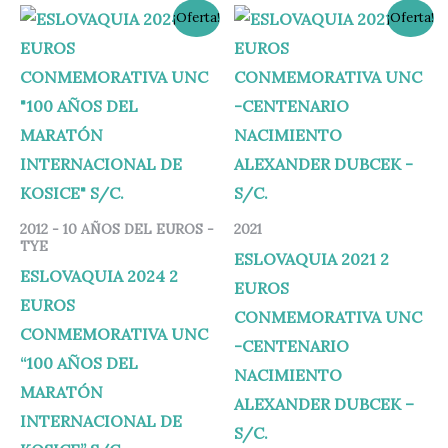
El
El
El
El
¡Oferta!
¡Oferta!
precio
precio
precio
precio
original
actual
original
actual
era:
es:
era:
es:
4,00 €.
3,40 €.
4,95 €.
3,60 €.
2012 - 10 AÑOS DEL EUROS -
2021
TYE
ESLOVAQUIA 2021 2
ESLOVAQUIA 2024 2
EUROS
EUROS
CONMEMORATIVA UNC
CONMEMORATIVA UNC
-CENTENARIO
“100 AÑOS DEL
NACIMIENTO
MARATÓN
ALEXANDER DUBCEK –
INTERNACIONAL DE
S/C.