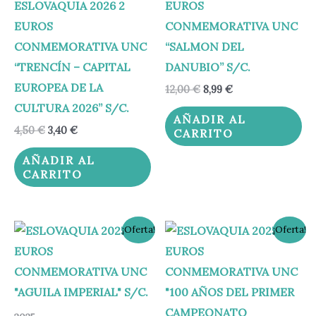
ESLOVAQUIA 2026 2
EUROS
EUROS
CONMEMORATIVA UNC
CONMEMORATIVA UNC
“SALMON DEL
“TRENCÍN – CAPITAL
DANUBIO” S/C.
EUROPEA DE LA
12,00
€
8,99
€
CULTURA 2026” S/C.
AÑADIR AL
4,50
€
3,40
€
CARRITO
AÑADIR AL
CARRITO
El
El
El
El
¡Oferta!
¡Oferta!
precio
precio
precio
precio
original
actual
original
actual
era:
es:
era:
es:
15,00 €.
11,95 €.
4,50 €.
3,40 €.