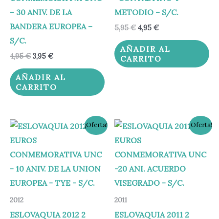
– 30 ANIV. DE LA
METODIO – S/C.
BANDERA EUROPEA –
5,95
€
4,95
€
S/C.
AÑADIR AL
4,95
€
3,95
€
CARRITO
AÑADIR AL
CARRITO
El
El
El
El
¡Oferta!
¡Oferta!
precio
precio
precio
precio
original
actual
original
actual
era:
es:
era:
es:
5,95 €.
4,50 €.
5,50 €.
4,50 €.
2012
2011
ESLOVAQUIA 2012 2
ESLOVAQUIA 2011 2