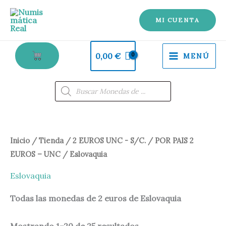
Ir
al
MI CUENTA
contenido
0,00
€
MENÚ
Búsqueda
de
productos
Ordenado
Inicio
/
Tienda
/
2 EUROS UNC - S/C.
/
POR PAIS 2
por
los
EUROS – UNC
/ Eslovaquia
últimos
Eslovaquia
Todas las monedas de 2 euros de Eslovaquia
Mostrando 1–20 de 25 resultados