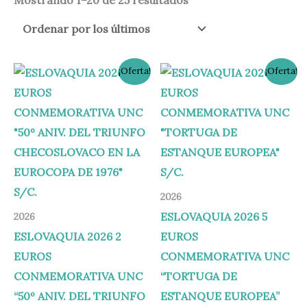
El
El
El
El
¡Oferta!
¡Oferta!
precio
precio
precio
precio
original
actual
original
actual
era:
es:
era:
es:
4,50 €.
3,40 €.
12,00 €.
8,99 €.
2026
ESLOVAQUIA 2026 5
2026
ESLOVAQUIA 2026 2
EUROS
EUROS
CONMEMORATIVA UNC
CONMEMORATIVA UNC
“TORTUGA DE
“50º ANIV. DEL TRIUNFO
ESTANQUE EUROPEA”