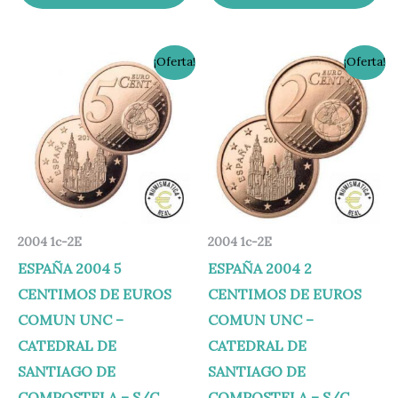
El
El
El
El
¡Oferta!
¡Oferta!
precio
precio
precio
precio
original
actual
original
actual
era:
es:
era:
es:
1,80 €.
0,80 €.
1,80 €.
0,80 €.
2004 1c-2E
2004 1c-2E
ESPAÑA 2004 5
ESPAÑA 2004 2
CENTIMOS DE EUROS
CENTIMOS DE EUROS
COMUN UNC –
COMUN UNC –
CATEDRAL DE
CATEDRAL DE
SANTIAGO DE
SANTIAGO DE
COMPOSTELA – S/C.
COMPOSTELA – S/C.