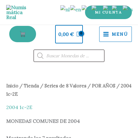
Ir
al
MI CUENTA
contenido
0,00
€
MENÚ
Búsqueda
de
productos
Ordenado
Inicio
/
Tienda
/
Series de 8 Valores
/
POR AÑOS
/ 2004
por
los
1c-2E
últimos
2004 1c-2E
MONEDAS COMUNES DE 2004
Mostrando los 7 resultados