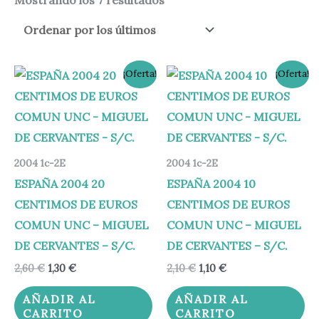
El
El
El
El
¡Oferta!
¡Oferta!
precio
precio
precio
precio
original
actual
original
actual
era:
es:
era:
es:
2,60 €.
1,30 €.
2,10 €.
1,10 €.
2004 1c-2E
2004 1c-2E
ESPAÑA 2004 20
ESPAÑA 2004 10
CENTIMOS DE EUROS
CENTIMOS DE EUROS
COMUN UNC – MIGUEL
COMUN UNC – MIGUEL
DE CERVANTES – S/C.
DE CERVANTES – S/C.
2,60
€
1,30
€
2,10
€
1,10
€
AÑADIR AL
AÑADIR AL
CARRITO
CARRITO