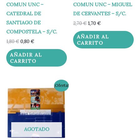
COMUN UNC –
COMUN UNC – MIGUEL
CATEDRAL DE
DE CERVANTES – S/C.
SANTIAGO DE
2,70
€
1,70
€
COMPOSTELA – S/C.
AÑADIR AL
1,80
€
0,80
€
CARRITO
AÑADIR AL
CARRITO
El
El
¡Oferta!
precio
precio
original
actual
era:
es:
20,00 €.
14,95 €.
AGOTADO