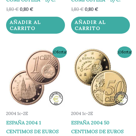
1,80
€
0,80
€
1,80
€
0,80
€
AÑADIR AL
AÑADIR AL
CARRITO
CARRITO
El
El
El
El
¡Oferta!
¡Oferta!
precio
precio
precio
precio
original
actual
original
actual
era:
es:
era:
es:
1,80 €.
0,80 €.
2,70 €.
1,70 €.
2004 1c-2E
2004 1c-2E
ESPAÑA 2004 1
ESPAÑA 2004 50
CENTIMOS DE EUROS
CENTIMOS DE EUROS