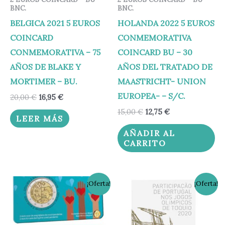
BNC.
BNC.
BELGICA 2021 5 EUROS
HOLANDA 2022 5 EUROS
COINCARD
CONMEMORATIVA
CONMEMORATIVA – 75
COINCARD BU – 30
AÑOS DE BLAKE Y
AÑOS DEL TRATADO DE
MORTIMER – BU.
MAASTRICHT- UNION
EUROPEA- – S/C.
20,00
€
16,95
€
15,00
€
12,75
€
LEER MÁS
AÑADIR AL
CARRITO
El
El
El
El
¡Oferta!
¡Oferta!
precio
precio
precio
precio
original
actual
original
actual
era:
es:
era:
es:
14,95 €.
11,95 €.
24,75 €.
19,95 €.