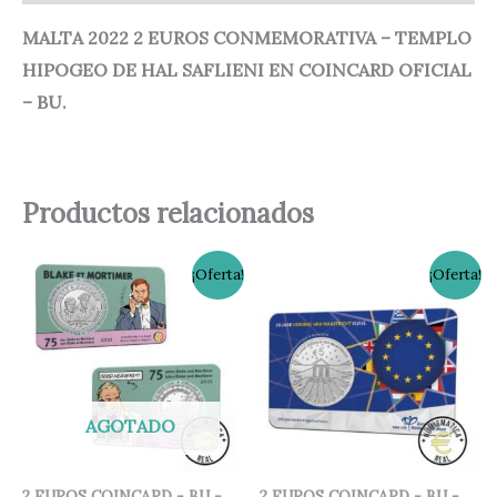
MALTA 2022 2 EUROS CONMEMORATIVA – TEMPLO
HIPOGEO DE HAL SAFLIENI EN COINCARD OFICIAL
– BU.
Productos relacionados
El
El
El
El
¡Oferta!
¡Oferta!
precio
precio
precio
precio
original
actual
original
actual
era:
es:
era:
es:
20,00 €.
16,95 €.
15,00 €.
12,75 €.
AGOTADO
2 EUROS COINCARD - BU -
2 EUROS COINCARD - BU -