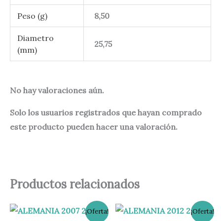
Peso (g)
8,50
Diametro
25,75
(mm)
No hay valoraciones aún.
Solo los usuarios registrados que hayan comprado
este producto pueden hacer una valoración.
Productos relacionados
El
El
El
El
¡Oferta!
¡Oferta!
precio
precio
precio
precio