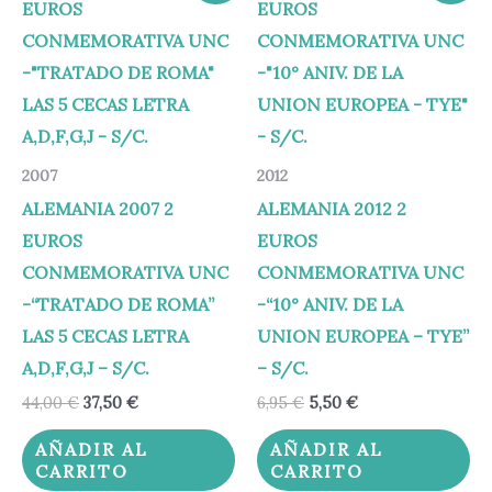
original
actual
original
actual
era:
es:
era:
es:
44,00 €.
37,50 €.
6,95 €.
5,50 €.
2007
2012
ALEMANIA 2007 2
ALEMANIA 2012 2
EUROS
EUROS
CONMEMORATIVA UNC
CONMEMORATIVA UNC
-“TRATADO DE ROMA”
-“10° ANIV. DE LA
LAS 5 CECAS LETRA
UNION EUROPEA – TYE”
A,D,F,G,J – S/C.
– S/C.
44,00
€
37,50
€
6,95
€
5,50
€
AÑADIR AL
AÑADIR AL
CARRITO
CARRITO