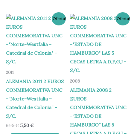
El
El
El
El
¡Oferta!
¡Oferta!
precio
precio
precio
precio
original
actual
original
actual
era:
es:
era:
es:
6,95 €.
5,50 €.
37,50 €.
32,00 €.
2011
ALEMANIA 2011 2 EUROS
2008
CONMEMORATIVA UNC
ALEMANIA 2008 2
-“Norte-Westfalia –
EUROS
Catedral de Colonia” –
CONMEMORATIVA UNC
S/C.
-“ESTADO DE
HAMBURGO” LAS 5
6,95
€
5,50
€
CECAS LETRA A,D,F,G,J –