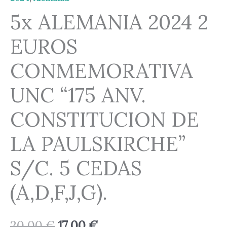
5x ALEMANIA 2024 2
EUROS
CONMEMORATIVA
UNC “175 ANV.
CONSTITUCION DE
LA PAULSKIRCHE”
S/C. 5 CEDAS
(A,D,F,J,G).
20,00
€
17,00
€