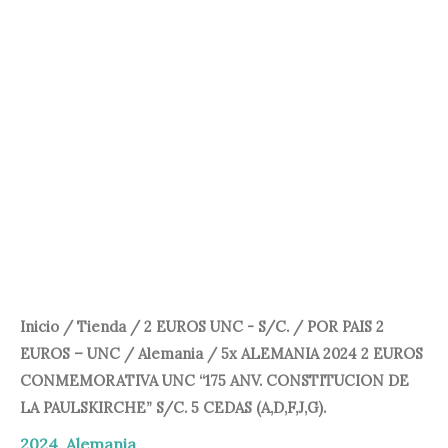
UNC
20,00 €.
17,00 €.
"175
ANV.
CONSTITUCION
DE
LA
PAULSKIRCHE"
S/C.
5
CEDAS
(A,D,F,J,G).
cantidad
Inicio
/
Tienda
/
2 EUROS UNC - S/C.
/
POR PAIS 2
EUROS – UNC
/
Alemania
/ 5x ALEMANIA 2024 2 EUROS
CONMEMORATIVA UNC “175 ANV. CONSTITUCION DE
LA PAULSKIRCHE” S/C. 5 CEDAS (A,D,F,J,G).
2024
,
Alemania