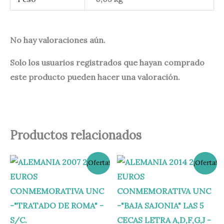
No hay valoraciones aún.
Solo los usuarios registrados que hayan comprado
este producto pueden hacer una valoración.
Productos relacionados
El
El
El
El
¡Oferta!
¡Oferta!
precio
precio
precio
precio
original
actual
original
actual
era:
es:
era:
es:
7,50 €.
6,30 €.
25,00 €.
21,95 €.