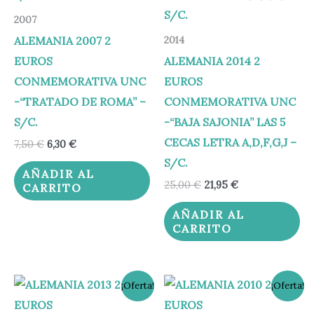
2007
ALEMANIA 2007 2
2014
EUROS
ALEMANIA 2014 2
CONMEMORATIVA UNC
EUROS
-“TRATADO DE ROMA” –
CONMEMORATIVA UNC
S/C.
-“BAJA SAJONIA” LAS 5
CECAS LETRA A,D,F,G,J –
7,50
€
6,30
€
S/C.
AÑADIR AL
25,00
€
21,95
€
CARRITO
AÑADIR AL
CARRITO
El
El
El
El
¡Oferta!
¡Oferta!
precio
precio
precio
precio
original
actual
original
actual