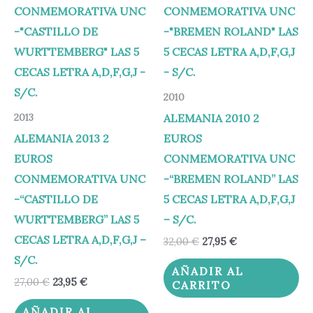
era:
es:
era:
es:
27,00 €.
23,95 €.
32,00 €.
27,95 €.
2010
ALEMANIA 2010 2
2013
ALEMANIA 2013 2
EUROS
EUROS
CONMEMORATIVA UNC
CONMEMORATIVA UNC
-“BREMEN ROLAND” LAS
-“CASTILLO DE
5 CECAS LETRA A,D,F,G,J
WURTTEMBERG” LAS 5
– S/C.
CECAS LETRA A,D,F,G,J –
32,00
€
27,95
€
S/C.
AÑADIR AL
27,00
€
23,95
€
CARRITO
AÑADIR AL