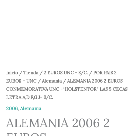
-
43,80 €.
36,95 €.
"HOLSTENTOR"
LAS
5
CECAS
LETRA
A,D,F,G,J-
S/C.
cantidad
Inicio
/
Tienda
/
2 EUROS UNC - S/C.
/
POR PAIS 2
EUROS – UNC
/
Alemania
/ ALEMANIA 2006 2 EUROS
CONMEMORATIVA UNC -“HOLSTENTOR” LAS 5 CECAS
LETRA A,D,F,G,J- S/C.
2006
,
Alemania
ALEMANIA 2006 2