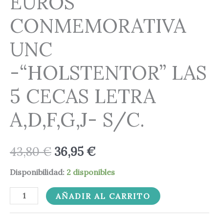
EUROS
CONMEMORATIVA
UNC
-“HOLSTENTOR” LAS
5 CECAS LETRA
A,D,F,G,J- S/C.
43,80
€
36,95
€
Disponibilidad:
2 disponibles
AÑADIR AL CARRITO