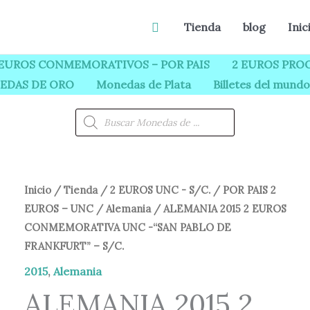
Buscar
Tienda
blog
Inic
 EUROS CONMEMORATIVOS – POR PAIS
2 EUROS PROO
EDAS DE ORO
Monedas de Plata
Billetes del mundo
Búsqueda
de
productos
ALEMANIA
Inicio
/
Tienda
/
2 EUROS UNC - S/C.
/
POR PAIS 2
El
El
EUROS – UNC
/
Alemania
/ ALEMANIA 2015 2 EUROS
2015
precio
precio
CONMEMORATIVA UNC -“SAN PABLO DE
2
FRANKFURT” – S/C.
EUROS
original
actual
CONMEMORATIVA
2015
,
Alemania
era:
es:
UNC
ALEMANIA 2015 2