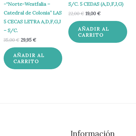
-“Norte-Westfalia –
S/C. 5 CEDAS (A,D,F,J,G)
Catedral de Colonia” LAS
22,00
€
19,00
€
5 CECAS LETRA A,D,F,G,J
AÑADIR AL
– S/C.
CARRITO
35,00
€
29,95
€
AÑADIR AL
CARRITO
Información