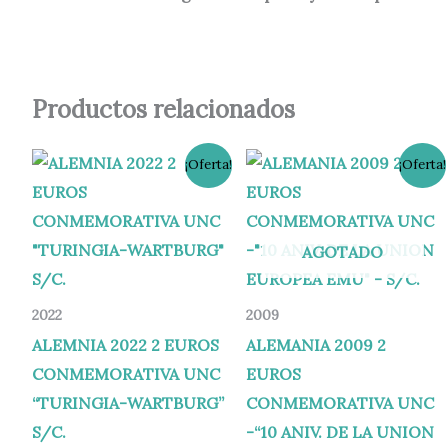
Productos relacionados
El
El
El
El
¡Oferta!
¡Oferta!
precio
precio
precio
precio
original
actual
original
actual
era:
es:
era:
es:
4,95 €.
3,80 €.
7,95 €.
6,95 €.
AGOTADO
2022
2009
ALEMNIA 2022 2 EUROS
ALEMANIA 2009 2
CONMEMORATIVA UNC
EUROS
“TURINGIA-WARTBURG”
CONMEMORATIVA UNC
S/C.
-“10 ANIV. DE LA UNION