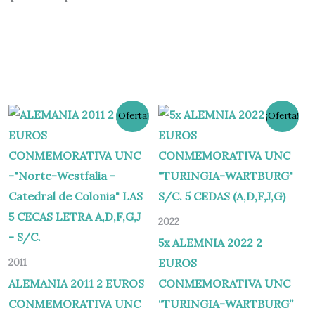
El
El
El
El
¡Oferta!
¡Oferta!
precio
precio
precio
precio
original
actual
original
actual
era:
es:
era:
es:
35,00 €.
29,95 €.
22,00 €.
19,00 €.
2022
5x ALEMNIA 2022 2
EUROS
2011
ALEMANIA 2011 2 EUROS
CONMEMORATIVA UNC
CONMEMORATIVA UNC
“TURINGIA-WARTBURG”