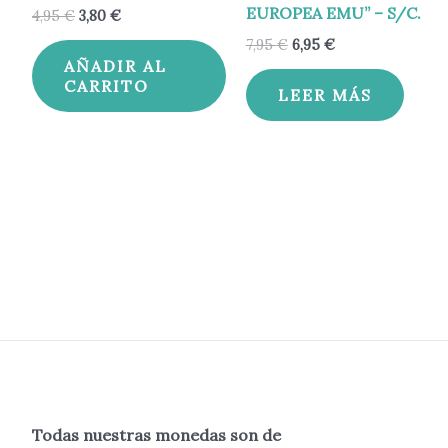
EUROPEA EMU” – S/C.
4,95
€
3,80
€
7,95
€
6,95
€
AÑADIR AL
CARRITO
LEER MÁS
Todas nuestras monedas son de