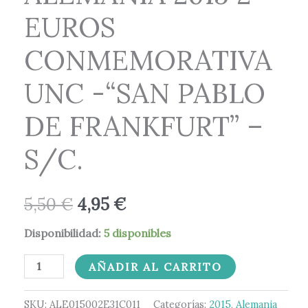
-
5,50 €.
4,95 €.
EUROS
"SAN
PABLO
CONMEMORATIVA
DE
FRANKFURT"
UNC -“SAN PABLO
-
DE FRANKFURT” –
S/C.
cantidad
S/C.
5,50
€
4,95
€
Disponibilidad:
5 disponibles
AÑADIR AL CARRITO
SKU:
ALE015002E31C011
Categorías:
2015
,
Alemania