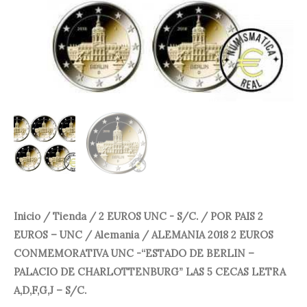
UNC
A,D,F,G,J
-
25,00 €.
21,95 €.
-
"ESTADO
S/C.
DE
cantidad
BERLIN
-
PALACIO
DE
CHARLOTTENBURG"
LAS
5
Inicio
/
Tienda
/
2 EUROS UNC - S/C.
/
POR PAIS 2
CECAS
EUROS – UNC
/
Alemania
/ ALEMANIA 2018 2 EUROS
LETRA
CONMEMORATIVA UNC -“ESTADO DE BERLIN –
A,D,F,G,J
PALACIO DE CHARLOTTENBURG” LAS 5 CECAS LETRA
-
A,D,F,G,J – S/C.
S/C.