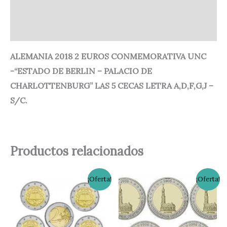
Información adicional
Valoraciones (0)
ALEMANIA 2018 2 EUROS CONMEMORATIVA UNC
-“ESTADO DE BERLIN – PALACIO DE
CHARLOTTENBURG” LAS 5 CECAS LETRA A,D,F,G,J –
S/C.
Productos relacionados
El
El
El
El
¡Oferta!
¡Oferta!
precio
precio
precio
precio
original
actual
original
actual
era:
es:
era:
es:
44,00 €.
37,50 €.
37,50 €.
32,00 €.