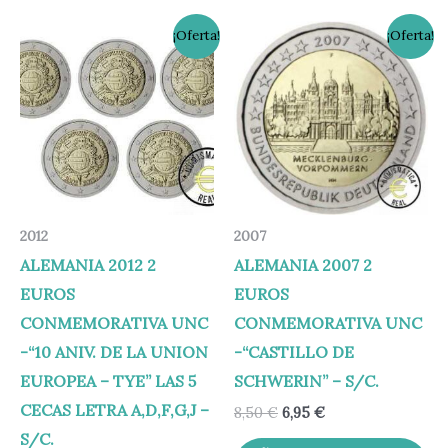
El
El
El
El
¡Oferta!
¡Oferta!
precio
precio
precio
precio
original
actual
original
actual
era:
es:
era:
es:
39,95 €.
34,95 €.
8,50 €.
6,95 €.
2012
2007
ALEMANIA 2012 2
ALEMANIA 2007 2
EUROS
EUROS
CONMEMORATIVA UNC
CONMEMORATIVA UNC
-“10 ANIV. DE LA UNION
-“CASTILLO DE
EUROPEA – TYE” LAS 5
SCHWERIN” – S/C.
CECAS LETRA A,D,F,G,J –
8,50
€
6,95
€
S/C.