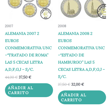
2007
2008
ALEMANIA 2007 2
ALEMANIA 2008 2
EUROS
EUROS
CONMEMORATIVA UNC
CONMEMORATIVA UNC
-“TRATADO DE ROMA”
-“ESTADO DE
LAS 5 CECAS LETRA
HAMBURGO” LAS 5
A,D,F,G,J – S/C.
CECAS LETRA A,D,F,G,J –
S/C.
44,00
€
37,50
€
37,50
€
32,00
€
AÑADIR AL
CARRITO
AÑADIR AL
CARRITO