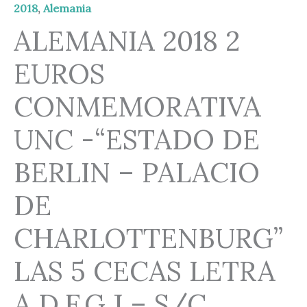
2018
,
Alemania
cantidad
ALEMANIA 2018 2
EUROS
CONMEMORATIVA
UNC -“ESTADO DE
BERLIN – PALACIO
DE
CHARLOTTENBURG”
LAS 5 CECAS LETRA
A,D,F,G,J – S/C.