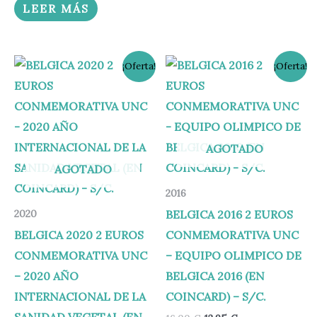
LEER MÁS
El
El
El
El
¡Oferta!
¡Oferta!
precio
precio
precio
precio
original
actual
original
actual
era:
es:
era:
es:
14,95 €.
12,95 €.
16,00 €.
13,95 €.
AGOTADO
AGOTADO
2016
BELGICA 2016 2 EUROS
2020
BELGICA 2020 2 EUROS
CONMEMORATIVA UNC
CONMEMORATIVA UNC
– EQUIPO OLIMPICO DE
– 2020 AÑO
BELGICA 2016 (EN
INTERNACIONAL DE LA
COINCARD) – S/C.
SANIDAD VEGETAL (EN