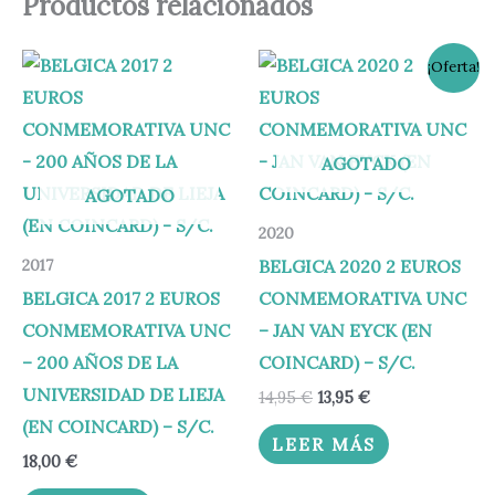
Productos relacionados
El
El
¡Oferta!
precio
precio
original
actual
era:
es:
14,95 €.
13,95 €.
AGOTADO
AGOTADO
2020
BELGICA 2020 2 EUROS
2017
BELGICA 2017 2 EUROS
CONMEMORATIVA UNC
CONMEMORATIVA UNC
– JAN VAN EYCK (EN
– 200 AÑOS DE LA
COINCARD) – S/C.
UNIVERSIDAD DE LIEJA
14,95
€
13,95
€
(EN COINCARD) – S/C.
LEER MÁS
18,00
€