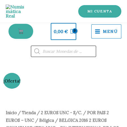
Ir
al
MI CUENTA
contenido
0,00
€
MENÚ
Búsqueda
de
productos
El
El
¡Oferta!
precio
precio
original
actual
Inicio
/
Tienda
/
2 EUROS UNC - S/C.
/
POR PAIS 2
era:
es:
EUROS – UNC
/
Bélgica
/ BELGICA 2016 2 EUROS