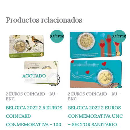
Productos relacionados
El
El
El
El
¡Oferta!
¡Oferta!
precio
precio
precio
precio
original
actual
original
actual
era:
es:
era:
es:
20,00 €.
16,95 €.
14,95 €.
11,95 €.
AGOTADO
2 EUROS COINCARD - BU -
2 EUROS COINCARD - BU -
BNC.
BNC.
BELGICA 2022 2,5 EUROS
BELGICA 2022 2 EUROS
COINCARD
CONMEMORATIVA UNC
CONMEMORATIVA – 100
– SECTOR SANITARIO