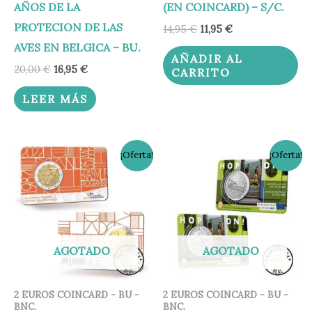
AÑOS DE LA
(EN COINCARD) – S/C.
PROTECION DE LAS
14,95
€
11,95
€
AVES EN BELGICA – BU.
AÑADIR AL
20,00
€
16,95
€
CARRITO
LEER MÁS
El
El
El
El
¡Oferta!
¡Oferta!
precio
precio
precio
precio
original
actual
original
actual
era:
es:
era:
es:
30,00 €.
24,95 €.
20,00 €.
16,95 €.
AGOTADO
AGOTADO
2 EUROS COINCARD - BU -
2 EUROS COINCARD - BU -
BNC.
BNC.