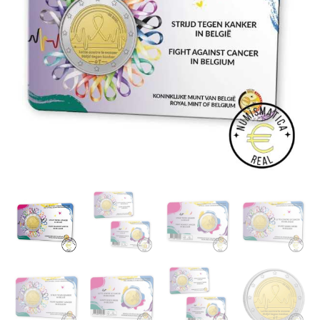
BU
-
10,50 €
LUCHA
hasta
CONTRA
EL
20,95 €
CANCER
EN
BELGICA
-
EN
COINCARD
-
BNC.
cantidad