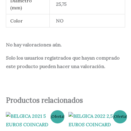
Diametro
25,75
(mm)
Color
NO
No hay valoraciones aún.
Solo los usuarios registrados que hayan comprado
este producto pueden hacer una valoración.
Productos relacionados
El
El
El
El
¡Oferta!
¡Oferta!
precio
precio
precio
precio
original
actual
original
actual
era:
es:
era:
es: