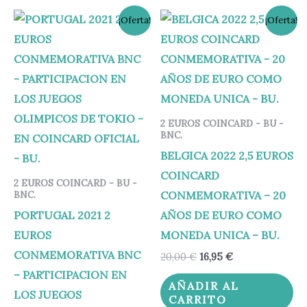
El
El
El
El
¡Oferta!
¡Oferta!
precio
precio
precio
precio
original
actual
original
actual
era:
es:
era:
es:
24,75 €.
19,95 €.
20,00 €.
16,95 €.
2 EUROS COINCARD - BU -
BNC.
BELGICA 2022 2,5 EUROS
COINCARD
2 EUROS COINCARD - BU -
CONMEMORATIVA – 20
BNC.
PORTUGAL 2021 2
AÑOS DE EURO COMO
EUROS
MONEDA UNICA – BU.
CONMEMORATIVA BNC
20,00
€
16,95
€
– PARTICIPACION EN
AÑADIR AL
LOS JUEGOS
CARRITO