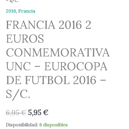
– S/C.
-
6,95 €.
5,95 €.
EUROCOPA
2016
,
Francia
DE
FRANCIA 2016 2
FUTBOL
EUROS
2016
-
CONMEMORATIVA
S/C.
cantidad
UNC – EUROCOPA
DE FUTBOL 2016 –
S/C.
6,95
€
5,95
€
Disponibilidad:
8 disponibles