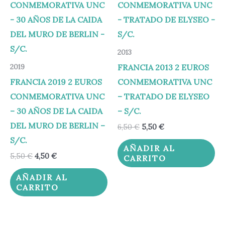
era:
es:
era:
es:
5,50 €.
4,50 €.
6,50 €.
5,50 €.
2013
FRANCIA 2013 2 EUROS
2019
FRANCIA 2019 2 EUROS
CONMEMORATIVA UNC
CONMEMORATIVA UNC
– TRATADO DE ELYSEO
– 30 AÑOS DE LA CAIDA
– S/C.
DEL MURO DE BERLIN –
6,50
€
5,50
€
S/C.
AÑADIR AL
5,50
€
4,50
€
CARRITO
AÑADIR AL
CARRITO