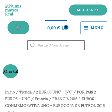
2
Ir
EUROS
al
MI CUENTA
CONMEMORATIVA
contenido
UNC
0,00
€
MENÚ
-
EUROCOPA
Búsqueda
de
DE
productos
FUTBOL
2016
-
FRANCIA
El
El
¡Oferta!
S/C.
2016
precio
precio
cantidad
2
EUROS
original
actual
Inicio
/
Tienda
/
2 EUROS UNC - S/C.
/
POR PAIS 2
CONMEMORATIVA
EUROS – UNC
/
Francia
/ FRANCIA 2016 2 EUROS
era:
es:
UNC
CONMEMORATIVA UNC – EUROCOPA DE FUTBOL 2016