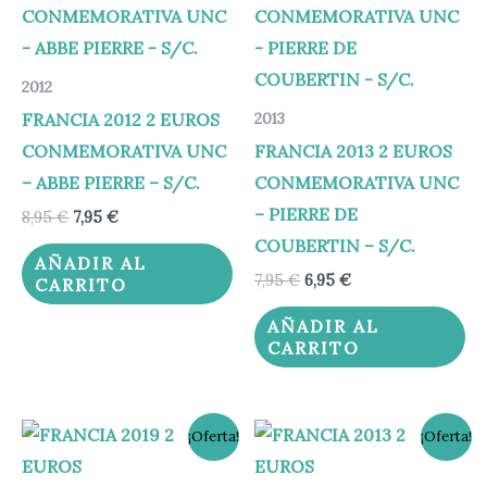
era:
es:
era:
es:
8,95 €.
7,95 €.
7,95 €.
6,95 €.
2012
FRANCIA 2012 2 EUROS
2013
CONMEMORATIVA UNC
FRANCIA 2013 2 EUROS
– ABBE PIERRE – S/C.
CONMEMORATIVA UNC
– PIERRE DE
8,95
€
7,95
€
COUBERTIN – S/C.
AÑADIR AL
7,95
€
6,95
€
CARRITO
AÑADIR AL
CARRITO
El
El
El
El
¡Oferta!
¡Oferta!
precio
precio
precio
precio
original
actual
original
actual