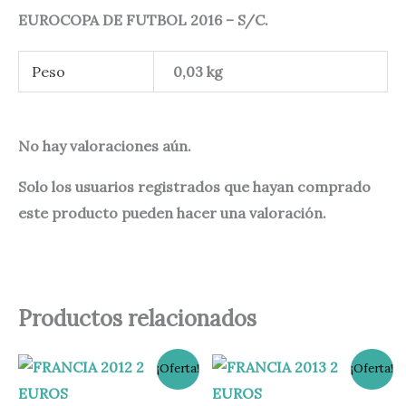
EUROCOPA DE FUTBOL 2016 – S/C.
Peso
0,03 kg
No hay valoraciones aún.
Solo los usuarios registrados que hayan comprado
este producto pueden hacer una valoración.
Productos relacionados
El
El
El
El
¡Oferta!
¡Oferta!
precio
precio
precio
precio
original
actual
original
actual