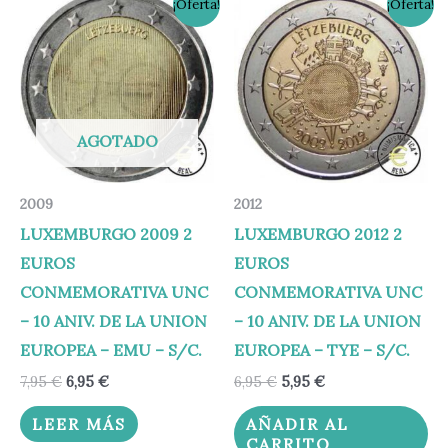
¡Oferta!
¡Oferta!
precio
precio
precio
precio
original
actual
original
actual
era:
es:
era:
es:
7,95 €.
6,95 €.
6,95 €.
5,95 €.
AGOTADO
2009
2012
LUXEMBURGO 2009 2
LUXEMBURGO 2012 2
EUROS
EUROS
CONMEMORATIVA UNC
CONMEMORATIVA UNC
– 10 ANIV. DE LA UNION
– 10 ANIV. DE LA UNION
EUROPEA – EMU – S/C.
EUROPEA – TYE – S/C.
7,95
€
6,95
€
6,95
€
5,95
€
LEER MÁS
AÑADIR AL
CARRITO