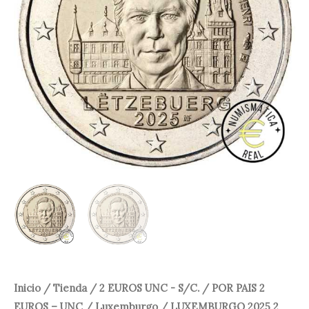
UNC
"25º
12,00 €.
9,95 €.
ANIVERSARIO
ASCENSION
AL
TRONO
DEL
GRAN
DUQUE
ENRIQUE"
S/C.
cantidad
Inicio
/
Tienda
/
2 EUROS UNC - S/C.
/
POR PAIS 2
EUROS – UNC
/
Luxemburgo
/ LUXEMBURGO 2025 2