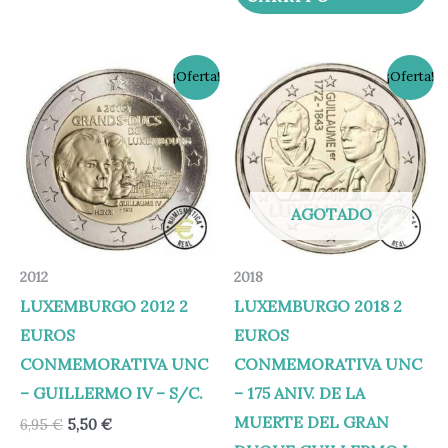
El
El
El
El
¡Oferta!
¡Oferta!
precio
precio
precio
precio
original
actual
original
actual
era:
es:
era:
es:
6,95 €.
5,50 €.
5,95 €.
4,95 €.
AGOTADO
2012
2018
LUXEMBURGO 2012 2
LUXEMBURGO 2018 2
EUROS
EUROS
CONMEMORATIVA UNC
CONMEMORATIVA UNC
– GUILLERMO IV – S/C.
– 175 ANIV. DE LA
MUERTE DEL GRAN
6,95
€
5,50
€