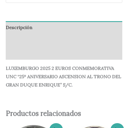
Descripción
Información adicional
Valoraciones (0)
LUXEMBURGO 2025 2 EUROS CONMEMORATIVA
UNC “25º ANIVERSARIO ASCENSION AL TRONO DEL
GRAN DUQUE ENRIQUE” S/C.
Productos relacionados
El
El
El
El