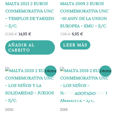
MALTA 2021 2 EUROS
MALTA 2009 2 EUROS
CONMEMORATIVA UNC
CONMEMORATIVA UNC
– TEMPLOS DE TARXIEN
-10 ANIV. DE LA UNION
– S/C.
EUROPEA – EMU – S/C.
17,95
€
14,95
€
7,95
€
6,95
€
AÑADIR AL
LEER MÁS
CARRITO
El
El
El
El
¡Oferta!
¡Oferta!
precio
precio
precio
precio
original
actual
original
actual
era:
es:
era:
es:
12,00 €.
7,95 €.
6,95 €.
5,95 €.
AGOTADO
2020
2019