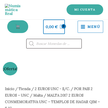
2
Ir
EUROS
al
MI CUENTA
CONMEMORATIVA
contenido
UNC
0,00
€
MENÚ
-
TEMPLOS
Búsqueda
de
DE
productos
HAGAR
QIM
-
MALTA
El
El
¡Oferta!
S/C.
2017
precio
precio
cantidad
2
EUROS
original
actual
Inicio
/
Tienda
/
2 EUROS UNC - S/C.
/
POR PAIS 2
CONMEMORATIVA
EUROS – UNC
/
Malta
/ MALTA 2017 2 EUROS
era:
es:
UNC
CONMEMORATIVA UNC – TEMPLOS DE HAGAR QIM –