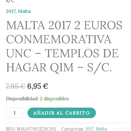
S/C.
-
7,95 €.
6,95 €.
TEMPLOS
2017
,
Malta
DE
MALTA 2017 2 EUROS
HAGAR
CONMEMORATIVA
QIM
-
UNC – TEMPLOS DE
S/C.
cantidad
HAGAR QIM – S/C.
7,95
€
6,95
€
Disponibilidad:
2 disponibles
AÑADIR AL CARRITO
SKU:
MAL017002E31C011
Categorías:
2017
,
Malta