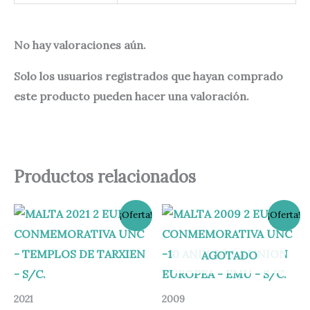
No hay valoraciones aún.
Solo los usuarios registrados que hayan comprado
este producto pueden hacer una valoración.
Productos relacionados
El
El
El
El
¡Oferta!
¡Oferta!
precio
precio
precio
precio
original
actual
original
actual
era:
es:
era:
es:
AGOTADO
17,95 €.
14,95 €.
7,95 €.
6,95 €.
2021
2009