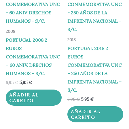
era:
es:
era:
es:
6,95 €.
5,95 €.
6,95 €.
5,95 €.
2008
PORTUGAL 2008 2
2018
EUROS
PORTUGAL 2018 2
CONMEMORATIVA UNC
EUROS
– 60 ANIV. DRECHOS
CONMEMORATIVA UNC
HUMANOS – S/C.
– 250 AÑOS DE LA
IMPRENTA NACIONAL –
6,95
€
5,95
€
S/C.
AÑADIR AL
6,95
€
5,95
€
CARRITO
AÑADIR AL
CARRITO