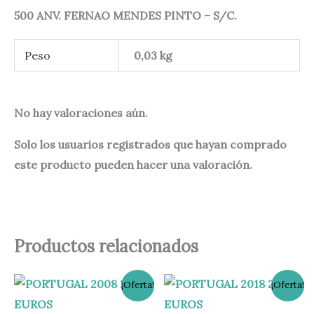
500 ANV. FERNAO MENDES PINTO – S/C.
Peso
0,03 kg
No hay valoraciones aún.
Solo los usuarios registrados que hayan comprado
este producto pueden hacer una valoración.
Productos relacionados
El
El
El
El
¡Oferta!
¡Oferta!
precio
precio
precio
precio
original
actual
original
actual