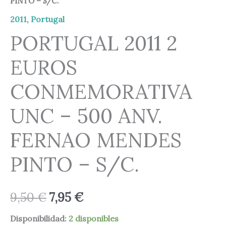
PINTO – S/C.
-
9,50 €.
7,95 €.
500
2011
,
Portugal
ANV.
PORTUGAL 2011 2
FERNAO
EUROS
MENDES
PINTO
CONMEMORATIVA
-
S/C.
UNC – 500 ANV.
cantidad
FERNAO MENDES
PINTO – S/C.
9,50
€
7,95
€
Disponibilidad:
2 disponibles