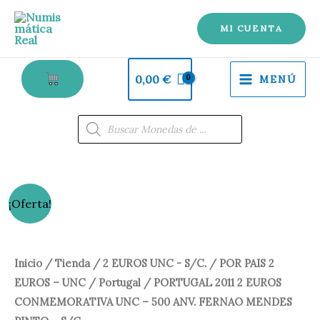
2
Ir
EUROS
al
MI CUENTA
CONMEMORATIVA
contenido
UNC
0,00
€
MENÚ
-
500
Búsqueda
de
ANV.
productos
FERNAO
MENDES
PINTO
PORTUGAL
El
El
¡Oferta!
-
2011
precio
precio
S/C.
2
cantidad
EUROS
original
actual
Inicio
/
Tienda
/
2 EUROS UNC - S/C.
/
POR PAIS 2
CONMEMORATIVA
EUROS – UNC
/
Portugal
/ PORTUGAL 2011 2 EUROS
era:
es:
UNC
CONMEMORATIVA UNC – 500 ANV. FERNAO MENDES