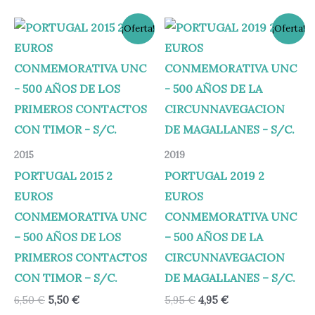
El
El
El
El
¡Oferta!
¡Oferta!
precio
precio
precio
precio
original
actual
original
actual
era:
es:
era:
es:
6,50 €.
5,50 €.
5,95 €.
4,95 €.
2015
2019
PORTUGAL 2015 2
PORTUGAL 2019 2
EUROS
EUROS
CONMEMORATIVA UNC
CONMEMORATIVA UNC
– 500 AÑOS DE LOS
– 500 AÑOS DE LA
PRIMEROS CONTACTOS
CIRCUNNAVEGACION
CON TIMOR – S/C.
DE MAGALLANES – S/C.
6,50
€
5,50
€
5,95
€
4,95
€