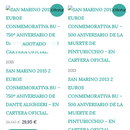
El
El
El
El
¡Oferta!
¡Oferta!
precio
precio
precio
precio
original
actual
original
actual
era:
es:
era:
es:
36,00 €.
29,95 €.
39,00 €.
33,00 €.
AGOTADO
2015
SAN MARINO 2015 2
2013
EUROS
SAN MARINO 2013 2
CONMEMORATIVA BU –
EUROS
750º ANIVERSARIO DE
CONMEMORATIVA BU –
DANTE ALIGHIERI – EN
500 ANIVERSARIO DE LA
CARTERA OFICIAL.
MUERTE DE
PINTURICCHIO – EN
36,00
€
29,95
€
CARTERA OFICIAL.