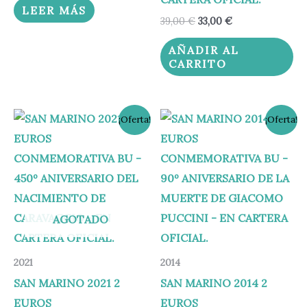
LEER MÁS
39,00
€
33,00
€
AÑADIR AL
CARRITO
El
El
El
El
¡Oferta!
¡Oferta!
precio
precio
precio
precio
original
actual
original
actual
era:
es:
era:
es:
95,00 €.
79,00 €.
39,00 €.
33,00 €.
AGOTADO
2021
2014
SAN MARINO 2021 2
SAN MARINO 2014 2
EUROS
EUROS