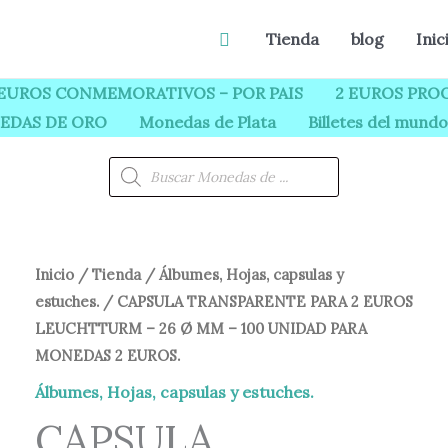
Buscar
Tienda
blog
Inic
 EUROS CONMEMORATIVOS – POR PAIS
2 EUROS PROO
EDAS DE ORO
Monedas de Plata
Billetes del mundo
Búsqueda
de
productos
CAPSULA
Inicio
/
Tienda
/
Álbumes, Hojas, capsulas y
El
El
estuches.
/ CAPSULA TRANSPARENTE PARA 2 EUROS
TRANSPARENTE
precio
precio
LEUCHTTURM – 26 Ø MM – 100 UNIDAD PARA
PARA
MONEDAS 2 EUROS.
2
original
actual
EUROS
Álbumes, Hojas, capsulas y estuches.
era:
es:
LEUCHTTURM
CAPSULA