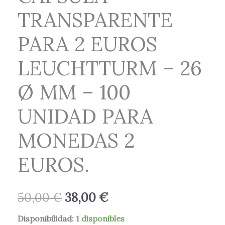
-
50,00 €.
38,00 €.
TRANSPARENTE
26
Ø
PARA 2 EUROS
MM
-
LEUCHTTURM – 26
100
Ø MM – 100
UNIDAD
PARA
UNIDAD PARA
MONEDAS
2
MONEDAS 2
EUROS.
EUROS.
cantidad
50,00
€
38,00
€
Disponibilidad:
1 disponibles