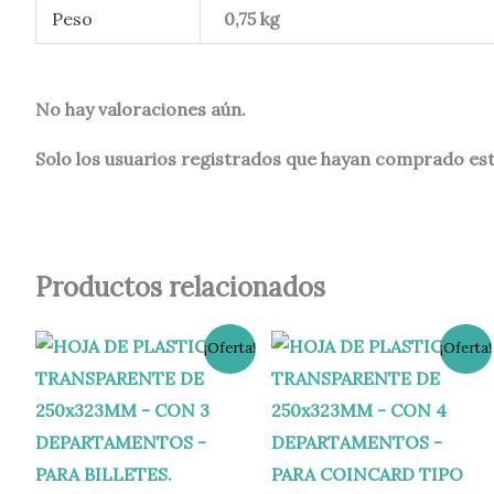
Peso
0,75 kg
No hay valoraciones aún.
Solo los usuarios registrados que hayan comprado es
Productos relacionados
El
El
El
El
¡Oferta!
¡Oferta!
precio
precio
precio
precio
original
actual
original
actual
era:
es:
era:
es:
1,20 €.
0,90 €.
1,20 €.
0,90 €.