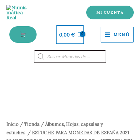
Ir
al
MI CUENTA
contenido
0,00
€
MENÚ
Búsqueda
de
productos
Inicio
/
Tienda
/
Álbumes, Hojas, capsulas y
estuches.
/ ESTUCHE PARA MONEDAS DE ESPAÑA 2021