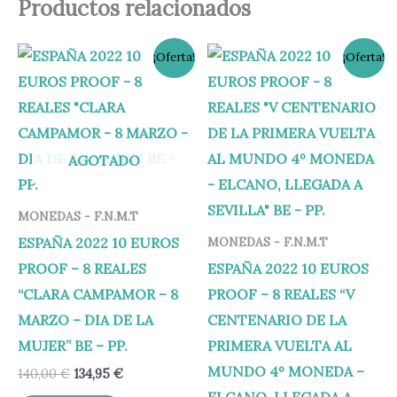
Productos relacionados
El
El
El
El
¡Oferta!
¡Oferta!
precio
precio
precio
precio
original
actual
original
actual
era:
es:
era:
es:
140,00 €.
134,95 €.
250,00 €.
199,95 €.
AGOTADO
MONEDAS - F.N.M.T
ESPAÑA 2022 10 EUROS
MONEDAS - F.N.M.T
PROOF – 8 REALES
ESPAÑA 2022 10 EUROS
“CLARA CAMPAMOR – 8
PROOF – 8 REALES “V
MARZO – DIA DE LA
CENTENARIO DE LA
MUJER” BE – PP.
PRIMERA VUELTA AL
MUNDO 4º MONEDA –
140,00
€
134,95
€
ELCANO, LLEGADA A