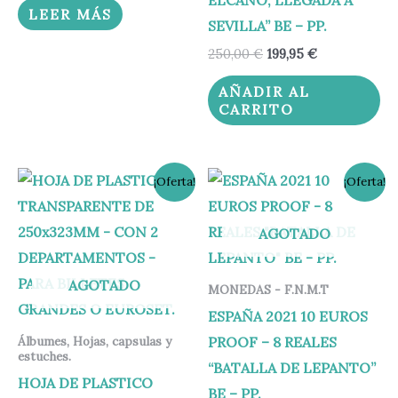
LEER MÁS
SEVILLA” BE – PP.
250,00
€
199,95
€
AÑADIR AL
CARRITO
El
El
El
El
¡Oferta!
¡Oferta!
precio
precio
precio
precio
original
actual
original
actual
era:
es:
era:
es:
AGOTADO
1,20 €.
0,90 €.
140,00 €.
134,95 €.
AGOTADO
MONEDAS - F.N.M.T
ESPAÑA 2021 10 EUROS
PROOF – 8 REALES
Álbumes, Hojas, capsulas y
estuches.
“BATALLA DE LEPANTO”
HOJA DE PLASTICO
BE – PP.