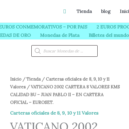
Buscar
Tienda
blog
Inic
 EUROS CONMEMORATIVOS – POR PAIS
2 EUROS PROO
EDAS DE ORO
Monedas de Plata
Billetes del mundo
Búsqueda
de
productos
Inicio
/
Tienda
/
Carteras oficiales de 8, 9, 10 y 11
Valores
/ VATICANO 2002 CARTERA 8 VALORES KMS
CALIDAD BU – JUAN PABLO II – EN CARTERA
OFICIAL – EUROSET.
Carteras oficiales de 8, 9, 10 y 11 Valores
VATICANO 2002