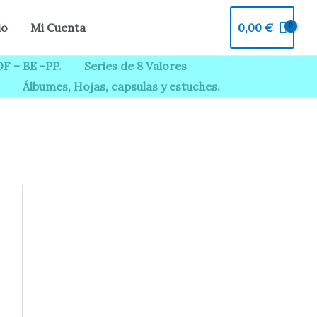
0,00
€
io
Mi Cuenta
F – BE -PP.
Series de 8 Valores
Álbumes, Hojas, capsulas y estuches.