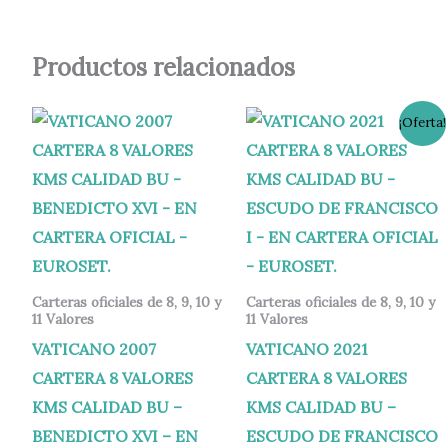
Productos relacionados
El
El
¡Oferta!
precio
precio
original
actual
era:
es:
59,00 €.
55,00 €.
Carteras oficiales de 8, 9, 10 y
Carteras oficiales de 8, 9, 10 y
11 Valores
11 Valores
VATICANO 2007
VATICANO 2021
CARTERA 8 VALORES
CARTERA 8 VALORES
KMS CALIDAD BU –
KMS CALIDAD BU –
BENEDICTO XVI – EN
ESCUDO DE FRANCISCO