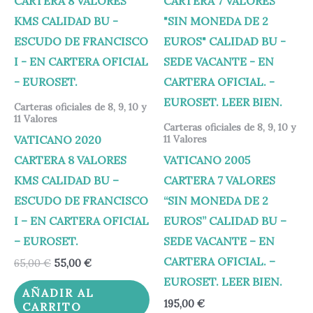
original
actual
era:
es:
65,00 €.
55,00 €.
Carteras oficiales de 8, 9, 10 y
11 Valores
Carteras oficiales de 8, 9, 10 y
VATICANO 2020
11 Valores
CARTERA 8 VALORES
VATICANO 2005
KMS CALIDAD BU –
CARTERA 7 VALORES
ESCUDO DE FRANCISCO
“SIN MONEDA DE 2
I – EN CARTERA OFICIAL
EUROS” CALIDAD BU –
– EUROSET.
SEDE VACANTE – EN
CARTERA OFICIAL. –
65,00
€
55,00
€
EUROSET. LEER BIEN.
AÑADIR AL
195,00
€
CARRITO