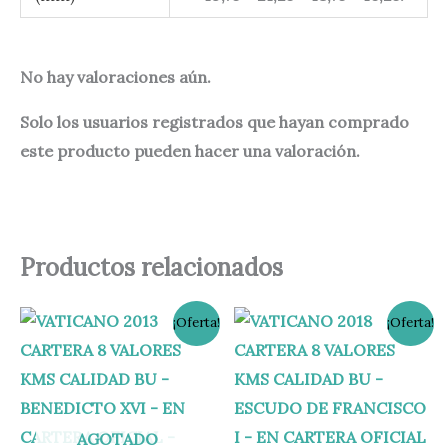
No hay valoraciones aún.
Solo los usuarios registrados que hayan comprado
este producto pueden hacer una valoración.
Productos relacionados
El
El
El
El
¡Oferta!
¡Oferta!
precio
precio
precio
precio
original
actual
original
actual
era:
es:
era:
es:
75,00 €.
65,00 €.
58,00 €.
53,00 €.
AGOTADO