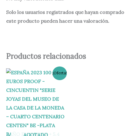
Solo los usuarios registrados que hayan comprado
este producto pueden hacer una valoración.
Productos relacionados
El
El
¡Oferta!
precio
precio
original
actual
era:
es:
625,00 €.
620,00 €.
AGOTADO