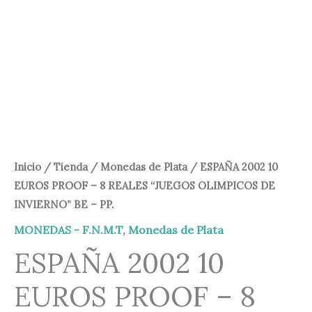
8
140,00 €.
99,95 €.
REALES
"JUEGOS
OLIMPICOS
DE
INVIERNO"
BE
-
PP.
Inicio
/
Tienda
/
Monedas de Plata
/ ESPAÑA 2002 10
cantidad
EUROS PROOF – 8 REALES “JUEGOS OLIMPICOS DE
INVIERNO” BE – PP.
MONEDAS - F.N.M.T
,
Monedas de Plata
ESPAÑA 2002 10
EUROS PROOF – 8