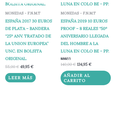
MONEDAS - F.N.M.T
MONEDAS - F.N.M.T
ESPAÑA 2017 30 EUROS
ESPAÑA 2019 10 EUROS
DE PLATA – BANDERA
PROOF – 8 REALES “50º
“25º ANV. TRATADO DE
ANIVERSARIO LLEGADA
LA UNION EUROPEA”
DEL HOMBRE A LA
UNC. EN BOLSITA
LUNA EN COLO BE – PP.
ORIGINAL.
Valorado
140,00
€
134,95
€
55,00
€
49,95
€
con
5.00
de 5
AÑADIR AL
LEER MÁS
CARRITO