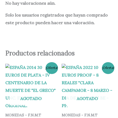
No hay valoraciones aún.
Solo los usuarios registrados que hayan comprado
este producto pueden hacer una valoración.
Productos relacionados
El
El
El
El
¡Oferta!
¡Oferta!
precio
precio
precio
precio
original
actual
original
actual
era:
es:
era:
es:
55,00 €.
49,95 €.
140,00 €.
134,95 €.
AGOTADO
AGOTADO
MONEDAS - F.N.M.T
MONEDAS - F.N.M.T