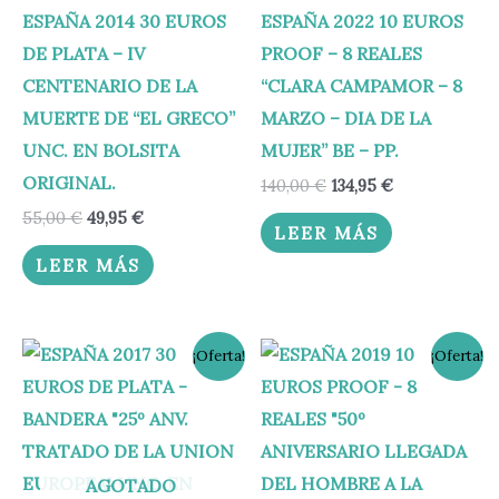
ESPAÑA 2014 30 EUROS
ESPAÑA 2022 10 EUROS
DE PLATA – IV
PROOF – 8 REALES
CENTENARIO DE LA
“CLARA CAMPAMOR – 8
MUERTE DE “EL GRECO”
MARZO – DIA DE LA
UNC. EN BOLSITA
MUJER” BE – PP.
ORIGINAL.
140,00
€
134,95
€
55,00
€
49,95
€
LEER MÁS
LEER MÁS
El
El
El
El
¡Oferta!
¡Oferta!
precio
precio
precio
precio
original
actual
original
actual
era:
es:
era:
es:
55,00 €.
49,95 €.
140,00 €.
134,95 €.
AGOTADO