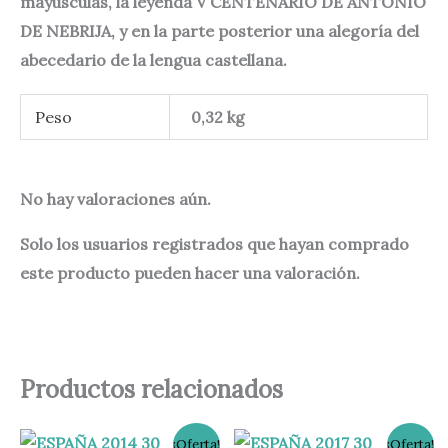
mayúsculas, la leyenda V CENTENARIO DE ANTONIO
DE NEBRIJA, y en la parte posterior una alegoría del
abecedario de la lengua castellana.
Peso
0,32 kg
No hay valoraciones aún.
Solo los usuarios registrados que hayan comprado
este producto pueden hacer una valoración.
Productos relacionados
El
El
El
El
¡Oferta!
¡Oferta!