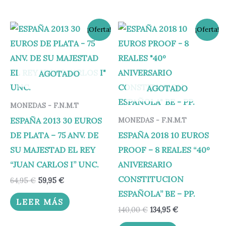
El
El
El
El
¡Oferta!
¡Oferta!
precio
precio
precio
precio
original
actual
original
actual
era:
es:
era:
es:
64,95 €.
59,95 €.
140,00 €.
134,95 €.
AGOTADO
AGOTADO
MONEDAS - F.N.M.T
ESPAÑA 2013 30 EUROS
MONEDAS - F.N.M.T
DE PLATA – 75 ANV. DE
ESPAÑA 2018 10 EUROS
SU MAJESTAD EL REY
PROOF – 8 REALES “40º
“JUAN CARLOS I” UNC.
ANIVERSARIO
CONSTITUCION
64,95
€
59,95
€
ESPAÑOLA” BE – PP.
LEER MÁS
140,00
€
134,95
€