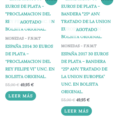
precio
precio
precio
precio
original
actual
original
actual
era:
es:
era:
es:
55,00 €.
49,95 €.
55,00 €.
49,95 €.
AGOTADO
AGOTADO
MONEDAS - F.N.M.T
ESPAÑA 2014 30 EUROS
MONEDAS - F.N.M.T
DE PLATA –
ESPAÑA 2017 30 EUROS
“PROCLAMACION DEL
DE PLATA – BANDERA
REY FELIPE VI” UNC. EN
“25º ANV. TRATADO DE
BOLSITA ORIGINAL.
LA UNION EUROPEA”
UNC. EN BOLSITA
55,00
€
49,95
€
ORIGINAL.
LEER MÁS
55,00
€
49,95
€
LEER MÁS