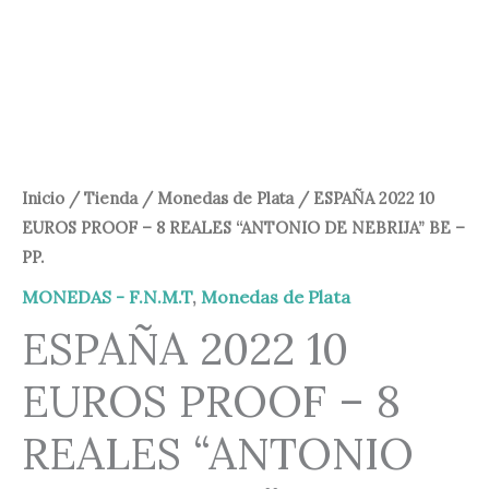
8
140,00 €.
134,95 €.
REALES
"ANTONIO
DE
NEBRIJA"
BE
-
Inicio
/
Tienda
/
Monedas de Plata
/ ESPAÑA 2022 10
PP.
EUROS PROOF – 8 REALES “ANTONIO DE NEBRIJA” BE –
cantidad
PP.
MONEDAS - F.N.M.T
,
Monedas de Plata
ESPAÑA 2022 10
EUROS PROOF – 8
REALES “ANTONIO