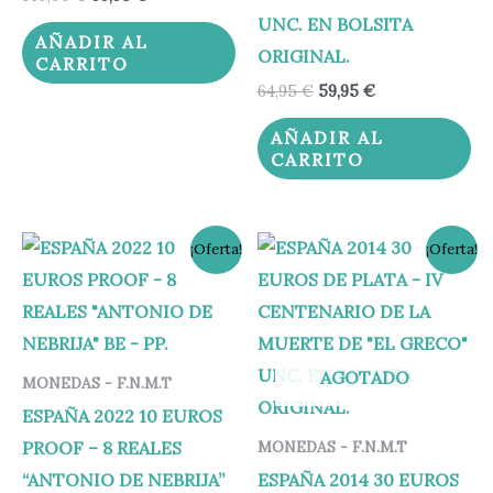
UNC. EN BOLSITA
AÑADIR AL
ORIGINAL.
CARRITO
64,95
€
59,95
€
AÑADIR AL
CARRITO
El
El
El
El
¡Oferta!
¡Oferta!
precio
precio
precio
precio
original
actual
original
actual
era:
es:
era:
es:
140,00 €.
134,95 €.
55,00 €.
49,95 €.
AGOTADO
MONEDAS - F.N.M.T
ESPAÑA 2022 10 EUROS
PROOF – 8 REALES
MONEDAS - F.N.M.T
“ANTONIO DE NEBRIJA”
ESPAÑA 2014 30 EUROS