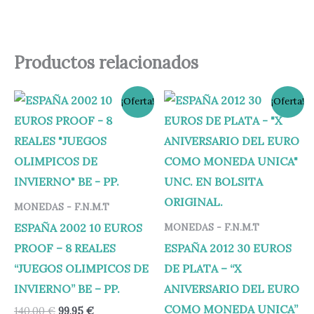
Productos relacionados
El
El
El
El
¡Oferta!
¡Oferta!
precio
precio
precio
precio
original
actual
original
actual
era:
es:
era:
es:
140,00 €.
99,95 €.
64,95 €.
59,95 €.
MONEDAS - F.N.M.T
ESPAÑA 2002 10 EUROS
MONEDAS - F.N.M.T
PROOF – 8 REALES
ESPAÑA 2012 30 EUROS
“JUEGOS OLIMPICOS DE
DE PLATA – “X
INVIERNO” BE – PP.
ANIVERSARIO DEL EURO
COMO MONEDA UNICA”
140,00
€
99,95
€