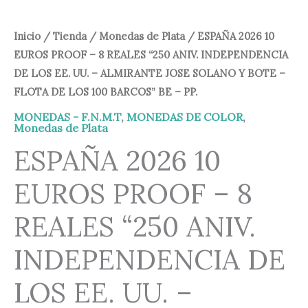
FLOTA
DE
Inicio
/
Tienda
/
Monedas de Plata
/ ESPAÑA 2026 10
LOS
EUROS PROOF – 8 REALES “250 ANIV. INDEPENDENCIA
100
DE LOS EE. UU. – ALMIRANTE JOSE SOLANO Y BOTE –
FLOTA DE LOS 100 BARCOS” BE – PP.
BARCOS”
BE
MONEDAS - F.N.M.T
,
MONEDAS DE COLOR
,
Monedas de Plata
–
ESPAÑA 2026 10
PP.
cantidad
EUROS PROOF – 8
REALES “250 ANIV.
INDEPENDENCIA DE
LOS EE. UU. –