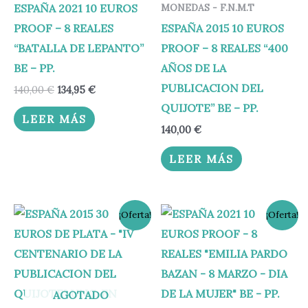
ESPAÑA 2021 10 EUROS
MONEDAS - F.N.M.T
PROOF – 8 REALES
ESPAÑA 2015 10 EUROS
“BATALLA DE LEPANTO”
PROOF – 8 REALES “400
BE – PP.
AÑOS DE LA
PUBLICACION DEL
140,00
€
134,95
€
QUIJOTE” BE – PP.
LEER MÁS
140,00
€
LEER MÁS
El
El
El
El
¡Oferta!
¡Oferta!
precio
precio
precio
precio
original
actual
original
actual
era:
es:
era:
es:
55,00 €.
49,95 €.
140,00 €.
134,95 €.
AGOTADO