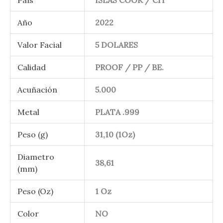
País
ISLAS COOK / CIT
Año
2022
Valor Facial
5 DOLARES
Calidad
PROOF / PP / BE.
Acuñación
5.000
Metal
PLATA .999
Peso (g)
31,10 (1Oz)
Diametro
38,61
(mm)
Peso (Oz)
1 Oz
Color
NO