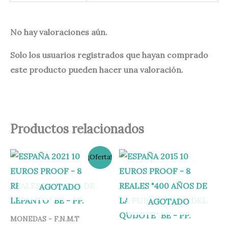
No hay valoraciones aún.
Solo los usuarios registrados que hayan comprado
este producto pueden hacer una valoración.
Productos relacionados
El
El
¡Oferta!
precio
precio
original
actual
era:
es:
AGOTADO
140,00 €.
134,95 €.
AGOTADO
MONEDAS - F.N.M.T