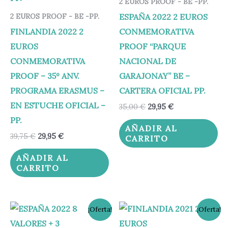
2 EUROS PROOF - BE -PP.
ESPAÑA 2022 2 EUROS
2 EUROS PROOF - BE -PP.
FINLANDIA 2022 2
CONMEMORATIVA
EUROS
PROOF “PARQUE
CONMEMORATIVA
NACIONAL DE
PROOF – 35º ANV.
GARAJONAY” BE –
PROGRAMA ERASMUS –
CARTERA OFICIAL PP.
EN ESTUCHE OFICIAL –
35,00
€
29,95
€
PP.
AÑADIR AL
39,75
€
29,95
€
CARRITO
AÑADIR AL
CARRITO
El
El
El
El
¡Oferta!
¡Oferta!
precio
precio
precio
precio
original
actual
original
actual