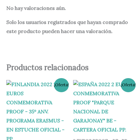
No hay valoraciones aún.
Solo los usuarios registrados que hayan comprado
este producto pueden hacer una valoración.
Productos relacionados
El
El
El
El
¡Oferta!
¡Oferta!
precio
precio
precio
precio
original
actual
original
actual
era:
es:
era:
es:
39,75 €.
29,95 €.
35,00 €.
29,95 €.