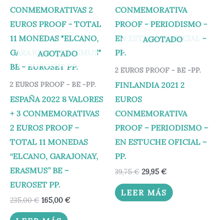
era:
es:
era:
es:
235,00 €.
165,00 €.
39,75 €.
29,95 €.
AGOTADO
AGOTADO
2 EUROS PROOF - BE -PP.
FINLANDIA 2021 2
2 EUROS PROOF - BE -PP.
ESPAÑA 2022 8 VALORES
EUROS
+ 3 CONMEMORATIVAS
CONMEMORATIVA
2 EUROS PROOF –
PROOF – PERIODISMO –
TOTAL 11 MONEDAS
EN ESTUCHE OFICIAL –
“ELCANO, GARAJONAY,
PP.
ERASMUS” BE –
39,75
€
29,95
€
EUROSET PP.
LEER MÁS
235,00
€
165,00
€