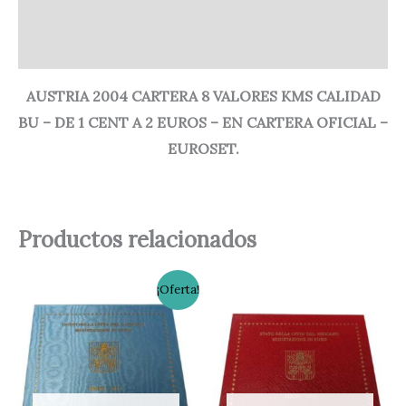
Información adicional
Valoraciones (0)
AUSTRIA 2004 CARTERA 8 VALORES KMS CALIDAD
BU – DE 1 CENT A 2 EUROS – EN CARTERA OFICIAL –
EUROSET.
Productos relacionados
El
El
¡Oferta!
precio
precio
original
actual
era:
es:
65,00 €.
55,00 €.