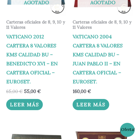
AGOTADO
AGOTADO
Carteras oficiales de 8, 9, 10 y
Carteras oficiales de 8, 9, 10 y
11 Valores
11 Valores
VATICANO 2012
VATICANO 2004
CARTERA 8 VALORES
CARTERA 8 VALORES
KMS CALIDAD BU –
KMS CALIDAD BU –
BENEDICTO XVI – EN
JUAN PABLO II – EN
CARTERA OFICIAL –
CARTERA OFICIAL –
EUROSET.
EUROSET.
65,00
€
55,00
€
160,00
€
LEER MÁS
LEER MÁS
El
El
¡Oferta!
precio
precio
original
actual