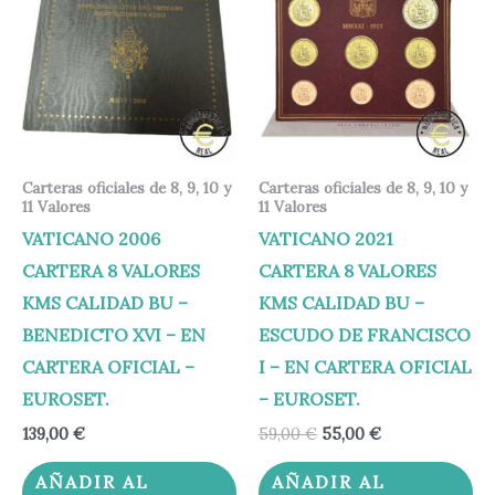
era:
es:
59,00 €.
55,00 €.
Carteras oficiales de 8, 9, 10 y
Carteras oficiales de 8, 9, 10 y
11 Valores
11 Valores
VATICANO 2006
VATICANO 2021
CARTERA 8 VALORES
CARTERA 8 VALORES
KMS CALIDAD BU –
KMS CALIDAD BU –
BENEDICTO XVI – EN
ESCUDO DE FRANCISCO
CARTERA OFICIAL –
I – EN CARTERA OFICIAL
EUROSET.
– EUROSET.
139,00
€
59,00
€
55,00
€
AÑADIR AL
AÑADIR AL