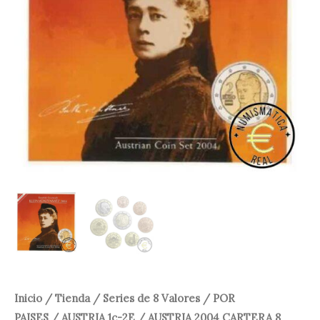
30,00 €.
24,95 €.
Inicio
/
Tienda
/
Series de 8 Valores
/
POR
PAISES
/
AUSTRIA 1c-2E
/ AUSTRIA 2004 CARTERA 8