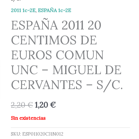
original
actual
2011 1c-2E
,
ESPAÑA 1c-2E
era:
es:
ESPAÑA 2011 20
2,20 €.
1,20 €.
CENTIMOS DE
EUROS COMUN
UNC – MIGUEL DE
CERVANTES – S/C.
2,20
€
1,20
€
Sin existencias
SKU:
ESP011020C31N012