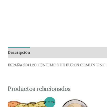
Descripción
Información adicional
Valoraciones (
ESPAÑA 2011 20 CENTIMOS DE EUROS COMUN UNC –
Productos relacionados
El
El
¡Oferta!
precio
precio