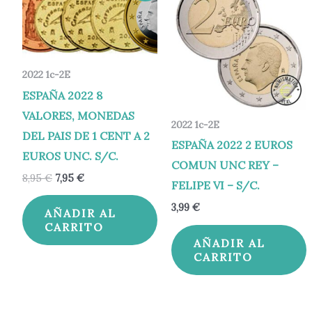
original
actual
era:
es:
8,95 €.
7,95 €.
2022 1c-2E
ESPAÑA 2022 8
VALORES, MONEDAS
2022 1c-2E
DEL PAIS DE 1 CENT A 2
ESPAÑA 2022 2 EUROS
EUROS UNC. S/C.
COMUN UNC REY –
8,95
€
7,95
€
FELIPE VI – S/C.
3,99
€
AÑADIR AL
CARRITO
AÑADIR AL
CARRITO