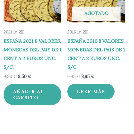
original
actual
original
actual
era:
es:
era:
es:
AGOTADO
9,50 €.
8,50 €.
9,95 €.
8,95 €.
2021 1c-2E
2016 1c-2E
ESPAÑA 2021 8 VALORES,
ESPAÑA 2016 8 VALORES,
MONEDAS DEL PAIS DE 1
MONEDAS DEL PAIS DE 1
CENT A 2 EUROS UNC.
CENT A 2 EUROS UNC.
S/C.
S/C.
9,50
€
8,50
€
9,95
€
8,95
€
AÑADIR AL
LEER MÁS
CARRITO