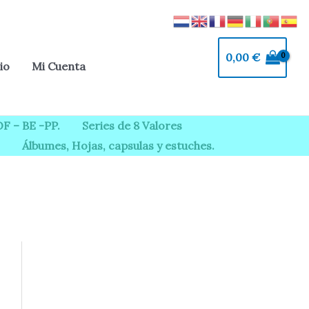
0,00
€
io
Mi Cuenta
F – BE -PP.
Series de 8 Valores
Álbumes, Hojas, capsulas y estuches.