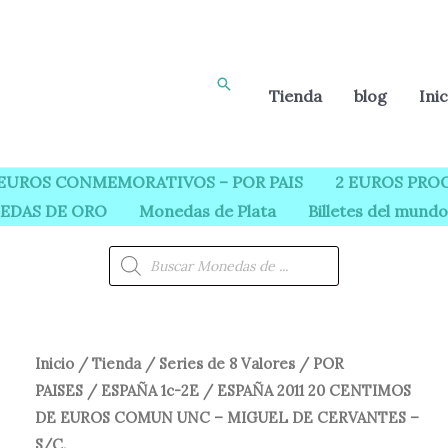
Buscar
Tienda
blog
Inic
 EUROS CONMEMORATIVOS – POR PAIS
2 EUROS PROO
EDAS DE ORO
Monedas de Plata
Billetes del mundo
Búsqueda
de
productos
Inicio
/
Tienda
/
Series de 8 Valores
/
POR
El
El
PAISES
/
ESPAÑA 1c-2E
/ ESPAÑA 2011 20 CENTIMOS
precio
precio
DE EUROS COMUN UNC – MIGUEL DE CERVANTES –
S/C.