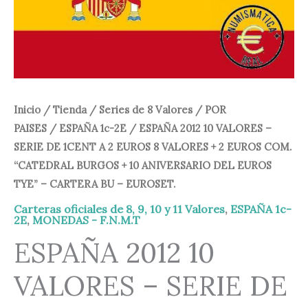
SERIE
BURGOS
DE
49,95 €.
39,95 €.
+
1CENT
10
A
ANIVERSARIO
2
DEL
EUROS
Inicio
/
Tienda
/
Series de 8 Valores
/
POR
EUROS
8
PAISES
/
ESPAÑA 1c-2E
/ ESPAÑA 2012 10 VALORES –
TYE"
VALORES
SERIE DE 1CENT A 2 EUROS 8 VALORES + 2 EUROS COM.
-
+
“CATEDRAL BURGOS + 10 ANIVERSARIO DEL EUROS
CARTERA
2
TYE” – CARTERA BU – EUROSET.
BU
EUROS
Carteras oficiales de 8, 9, 10 y 11 Valores
,
ESPAÑA 1c-
-
COM.
2E
,
MONEDAS - F.N.M.T
EUROSET.
"CATEDRAL
ESPAÑA 2012 10
cantidad
BURGOS
VALORES – SERIE DE
+
10