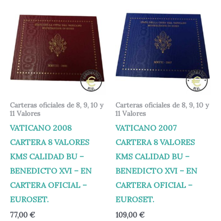
Carteras oficiales de 8, 9, 10 y
Carteras oficiales de 8, 9, 10 y
11 Valores
11 Valores
VATICANO 2008
VATICANO 2007
CARTERA 8 VALORES
CARTERA 8 VALORES
KMS CALIDAD BU –
KMS CALIDAD BU –
BENEDICTO XVI – EN
BENEDICTO XVI – EN
CARTERA OFICIAL –
CARTERA OFICIAL –
EUROSET.
EUROSET.
77,00
€
109,00
€