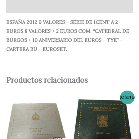
Valoraciones (0)
ESPAÑA 2012 9 VALORES – SERIE DE 1CENT A 2
EUROS 8 VALORES + 2 EUROS COM. “CATEDRAL DE
BURGOS + 10 ANIVERSARIO DEL EUROS – TYE” –
CARTERA BU – EUROSET.
Productos relacionados
El
El
¡Oferta!
precio
precio
original
actual
era:
es:
58,00 €.
53,00 €.