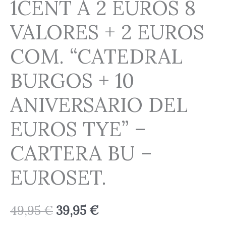
1CENT A 2 EUROS 8
ANIVERSARIO
DEL
VALORES + 2 EUROS
EUROS
COM. “CATEDRAL
TYE"
-
BURGOS + 10
CARTERA
BU
ANIVERSARIO DEL
-
EUROS TYE” –
EUROSET.
cantidad
CARTERA BU –
EUROSET.
49,95
€
39,95
€