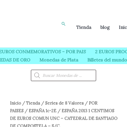
Buscar
Tienda
blog
Inic
 EUROS CONMEMORATIVOS – POR PAIS
2 EUROS PROO
EDAS DE ORO
Monedas de Plata
Billetes del mundo
Búsqueda
de
productos
ESPAÑA
Inicio
/
Tienda
/
Series de 8 Valores
/
POR
El
El
PAISES
/
ESPAÑA 1c-2E
/ ESPAÑA 2013 1 CENTIMOS
2013
precio
precio
DE EUROS COMUN UNC – CATEDRAL DE SANTIAGO
1
DE COMPOSTELA – S/C.