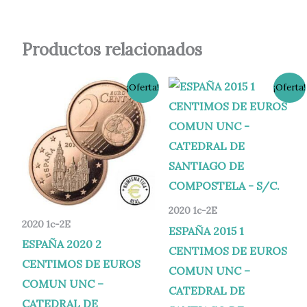
Productos relacionados
El
El
El
El
¡Oferta!
¡Oferta!
precio
precio
precio
precio
original
actual
original
actual
era:
es:
era:
es:
1,80 €.
0,80 €.
1,80 €.
0,80 €.
2020 1c-2E
2020 1c-2E
ESPAÑA 2015 1
ESPAÑA 2020 2
CENTIMOS DE EUROS
CENTIMOS DE EUROS
COMUN UNC –
COMUN UNC –
CATEDRAL DE
CATEDRAL DE