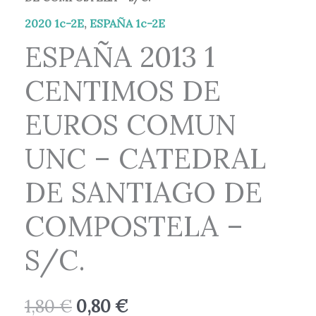
CENTIMOS
original
actual
DE
2020 1c-2E
,
ESPAÑA 1c-2E
era:
es:
EUROS
ESPAÑA 2013 1
COMUN
1,80 €.
0,80 €.
CENTIMOS DE
UNC
-
EUROS COMUN
CATEDRAL
DE
UNC – CATEDRAL
SANTIAGO
DE SANTIAGO DE
DE
COMPOSTELA
COMPOSTELA –
-
S/C.
S/C.
cantidad
1,80
€
0,80
€