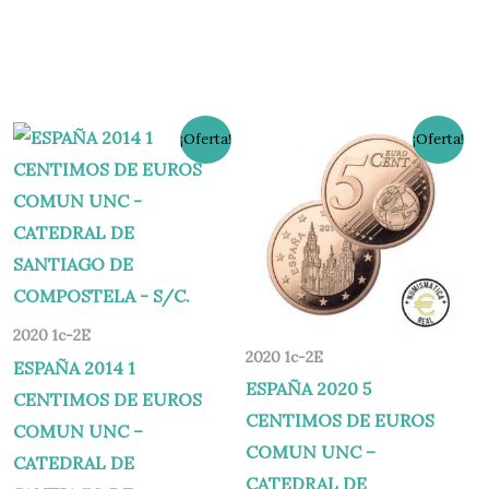
El
El
El
El
¡Oferta!
¡Oferta!
precio
precio
precio
precio
original
actual
original
actual
era:
es:
era:
es:
1,80 €.
0,90 €.
1,80 €.
0,80 €.
2020 1c-2E
2020 1c-2E
ESPAÑA 2014 1
ESPAÑA 2020 5
CENTIMOS DE EUROS
CENTIMOS DE EUROS
COMUN UNC –
COMUN UNC –
CATEDRAL DE
CATEDRAL DE