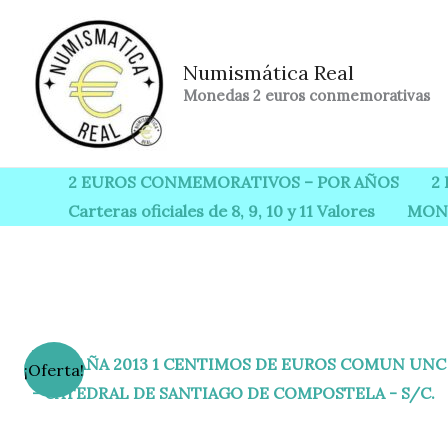
Ir
al
Numismática Real
contenido
Monedas 2 euros conmemorativas
2 EUROS CONMEMORATIVOS – POR AÑOS
2
Carteras oficiales de 8, 9, 10 y 11 Valores
MON
¡Oferta!