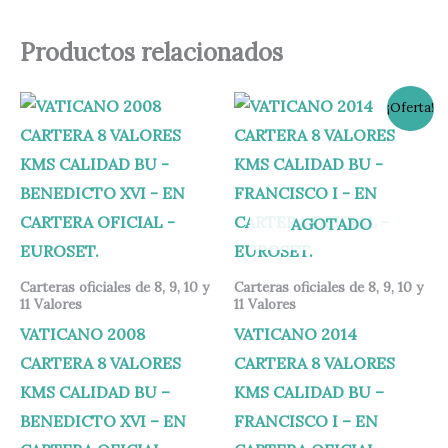
Productos relacionados
El
El
¡Oferta!
precio
precio
original
actual
era:
es:
79,00 €.
69,00 €.
AGOTADO
Carteras oficiales de 8, 9, 10 y
Carteras oficiales de 8, 9, 10 y
11 Valores
11 Valores
VATICANO 2008
VATICANO 2014
CARTERA 8 VALORES
CARTERA 8 VALORES
KMS CALIDAD BU –
KMS CALIDAD BU –
BENEDICTO XVI – EN
FRANCISCO I – EN