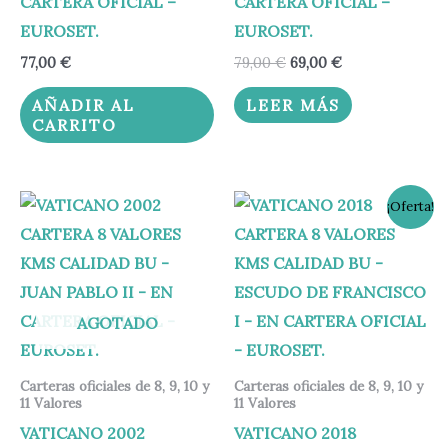
CARTERA OFICIAL –
CARTERA OFICIAL –
EUROSET.
EUROSET.
77,00
€
79,00
€
69,00
€
AÑADIR AL
LEER MÁS
CARRITO
El
El
¡Oferta!
precio
precio
original
actual
era:
es:
58,00 €.
53,00 €.
AGOTADO
Carteras oficiales de 8, 9, 10 y
Carteras oficiales de 8, 9, 10 y
11 Valores
11 Valores
VATICANO 2002
VATICANO 2018