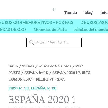
Buscar
Tienda
blog
Inic
 EUROS CONMEMORATIVOS – POR PAIS
2 EUROS PROO
EDAS DE ORO
Monedas de Plata
Billetes del mundo
Búsqueda
de
productos
ESPAÑA
Inicio
/
Tienda
/
Series de 8 Valores
/
POR
PAISES
/
ESPAÑA 1c-2E
/ ESPAÑA 2020 1 EUROS
2020
COMUN UNC – FELIPE VI – S/C.
1
EUROS
2020 1c-2E
,
ESPAÑA 1c-2E
COMUN
ESPAÑA 2020 1
UNC