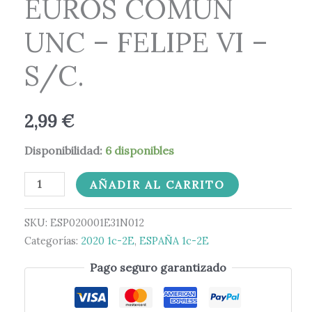
EUROS COMUN
-
FELIPE
UNC – FELIPE VI –
VI
-
S/C.
S/C.
cantidad
2,99
€
Disponibilidad:
6 disponibles
AÑADIR AL CARRITO
SKU:
ESP020001E31N012
Categorías:
2020 1c-2E
,
ESPAÑA 1c-2E
Pago seguro garantizado