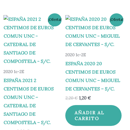
El
El
El
El
¡Oferta!
¡Oferta!
precio
precio
precio
precio
original
actual
original
actual
era:
es:
era:
es:
1,80 €.
0,80 €.
2,20 €.
1,20 €.
2020 1c-2E
ESPAÑA 2020 20
CENTIMOS DE EUROS
2020 1c-2E
ESPAÑA 2021 2
COMUN UNC – MIGUEL
CENTIMOS DE EUROS
DE CERVANTES – S/C.
COMUN UNC –
2,20
€
1,20
€
CATEDRAL DE
AÑADIR AL
SANTIAGO DE
CARRITO
COMPOSTELA – S/C.