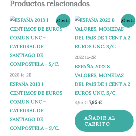
Productos relacionados
El
El
El
El
¡Oferta!
¡Oferta!
precio
precio
precio
precio
original
actual
original
actual
era:
es:
era:
es:
1,80 €.
0,80 €.
8,95 €.
7,95 €.
2022 1c-2E
ESPAÑA 2022 8
VALORES, MONEDAS
2020 1c-2E
ESPAÑA 2013 1
DEL PAIS DE 1 CENT A 2
CENTIMOS DE EUROS
EUROS UNC. S/C.
COMUN UNC –
8,95
€
7,95
€
CATEDRAL DE
AÑADIR AL
SANTIAGO DE
CARRITO
COMPOSTELA – S/C.