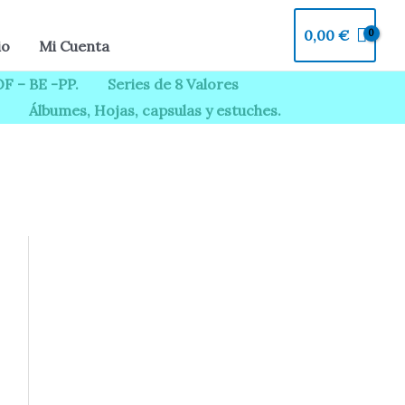
EUROS
0,00
€
COMUN
io
Mi Cuenta
UNC
F – BE -PP.
Series de 8 Valores
-
Álbumes, Hojas, capsulas y estuches.
FELIPE
VI
-
S/C.
cantidad