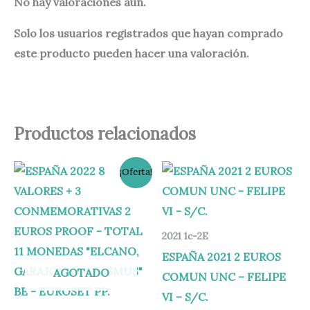
No hay valoraciones aún.
Solo los usuarios registrados que hayan comprado
este producto pueden hacer una valoración.
Productos relacionados
El
El
¡Oferta!
precio
precio
original
actual
era:
es:
235,00 €.
165,00 €.
2021 1c-2E
ESPAÑA 2021 2 EUROS
AGOTADO
COMUN UNC – FELIPE
VI – S/C.