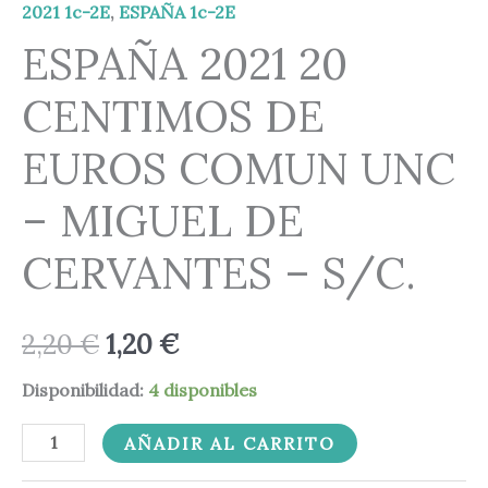
COMUN
2,20 €.
1,20 €.
2021 1c-2E
,
ESPAÑA 1c-2E
UNC
ESPAÑA 2021 20
-
CENTIMOS DE
MIGUEL
DE
EUROS COMUN UNC
CERVANTES
-
– MIGUEL DE
S/C.
CERVANTES – S/C.
cantidad
2,20
€
1,20
€
Disponibilidad:
4 disponibles
AÑADIR AL CARRITO