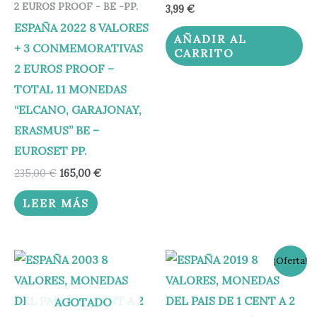
2 EUROS PROOF - BE -PP.
3,99
€
ESPAÑA 2022 8 VALORES
AÑADIR AL
+ 3 CONMEMORATIVAS
CARRITO
2 EUROS PROOF –
TOTAL 11 MONEDAS
“ELCANO, GARAJONAY,
ERASMUS” BE –
EUROSET PP.
235,00
€
165,00
€
LEER MÁS
El
El
¡Oferta!
precio
precio
original
actual
era:
es:
AGOTADO
9,95 €.
8,95 €.