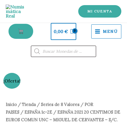
20
Ir
CENTIMOS
al
MI CUENTA
DE
contenido
EUROS
0,00
€
MENÚ
COMUN
UNC
Búsqueda
de
-
productos
MIGUEL
DE
CERVANTES
ESPAÑA
El
El
¡Oferta!
-
2021
precio
precio
S/C.
20
cantidad
CENTIMOS
original
actual
Inicio
/
Tienda
/
Series de 8 Valores
/
POR
DE
PAISES
/
ESPAÑA 1c-2E
/ ESPAÑA 2021 20 CENTIMOS DE
era:
es:
EUROS
EUROS COMUN UNC – MIGUEL DE CERVANTES – S/C.