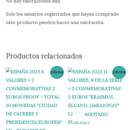
No hay valoraciones aún.
Solo los usuarios registrados que hayan comprado
este producto pueden hacer una valoración.
Productos relacionados
El
El
El
El
¡Oferta!
¡Oferta!
precio
precio
precio
precio
original
actual
original
actual
era:
es:
era:
es:
125,00 €.
115,00 €.
34,95 €.
31,00 €.
AGOTADO