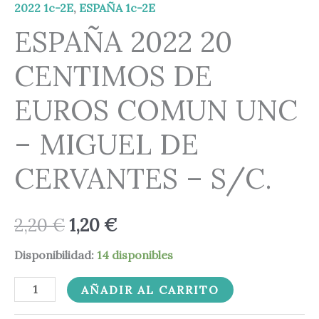
COMUN
2,20 €.
1,20 €.
2022 1c-2E
,
ESPAÑA 1c-2E
UNC
ESPAÑA 2022 20
-
CENTIMOS DE
MIGUEL
DE
EUROS COMUN UNC
CERVANTES
-
– MIGUEL DE
S/C.
CERVANTES – S/C.
cantidad
2,20
€
1,20
€
Disponibilidad:
14 disponibles
AÑADIR AL CARRITO