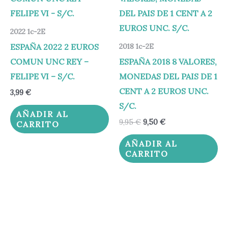
era:
es:
9,95 €.
9,50 €.
2022 1c-2E
ESPAÑA 2022 2 EUROS
2018 1c-2E
COMUN UNC REY –
ESPAÑA 2018 8 VALORES,
FELIPE VI – S/C.
MONEDAS DEL PAIS DE 1
CENT A 2 EUROS UNC.
3,99
€
S/C.
AÑADIR AL
9,95
€
9,50
€
CARRITO
AÑADIR AL
CARRITO