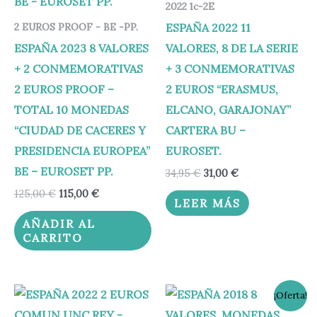
2022 1c-2E
ESPAÑA 2022 11
2 EUROS PROOF - BE -PP.
ESPAÑA 2023 8 VALORES
VALORES, 8 DE LA SERIE
+ 2 CONMEMORATIVAS
+ 3 CONMEMORATIVAS
2 EUROS PROOF –
2 EUROS “ERASMUS,
TOTAL 10 MONEDAS
ELCANO, GARAJONAY”
“CIUDAD DE CACERES Y
CARTERA BU –
PRESIDENCIA EUROPEA”
EUROSET.
BE – EUROSET PP.
34,95
€
31,00
€
125,00
€
115,00
€
LEER MÁS
AÑADIR AL
CARRITO
El
El
¡Oferta!
precio
precio
original
actual