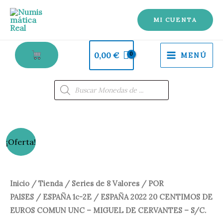
20
Ir
CENTIMOS
al
MI CUENTA
DE
contenido
EUROS
0,00
€
MENÚ
COMUN
UNC
Búsqueda
de
-
productos
MIGUEL
DE
CERVANTES
ESPAÑA
El
El
¡Oferta!
-
2022
precio
precio
S/C.
20
cantidad
CENTIMOS
original
actual
Inicio
/
Tienda
/
Series de 8 Valores
/
POR
DE
PAISES
/
ESPAÑA 1c-2E
/ ESPAÑA 2022 20 CENTIMOS DE
era:
es:
EUROS
EUROS COMUN UNC – MIGUEL DE CERVANTES – S/C.