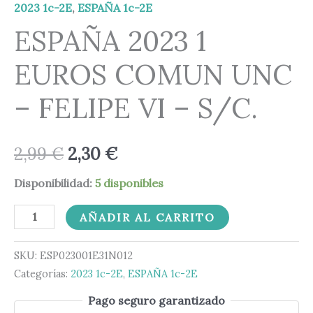
-
2,99 €.
2,30 €.
2023 1c-2E
,
ESPAÑA 1c-2E
FELIPE
ESPAÑA 2023 1
VI
EUROS COMUN UNC
-
S/C.
– FELIPE VI – S/C.
cantidad
2,99
€
2,30
€
Disponibilidad:
5 disponibles
AÑADIR AL CARRITO
SKU:
ESP023001E31N012
Categorías:
2023 1c-2E
,
ESPAÑA 1c-2E
Pago seguro garantizado