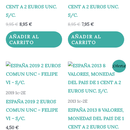
CENT A 2 EUROS UNC.
CENT A 2 EUROS UNC.
S/C.
S/C.
9,95
€
8,95
€
8,95
€
7,95
€
AÑADIR AL
AÑADIR AL
CARRITO
CARRITO
El
El
¡Oferta!
precio
precio
original
actual
era:
es:
11,95 €.
10,95 €.
2019 1c-2E
ESPAÑA 2019 2 EUROS
2013 1c-2E
COMUN UNC – FELIPE
ESPAÑA 2013 8 VALORES,
VI – S/C.
MONEDAS DEL PAIS DE 1
CENT A 2 EUROS UNC.
4,50
€