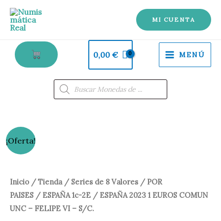
1
Ir
EUROS
al
MI CUENTA
COMUN
contenido
UNC
0,00
€
MENÚ
-
FELIPE
Búsqueda
de
VI
productos
-
S/C.
cantidad
ESPAÑA
El
El
¡Oferta!
2023
precio
precio
1
EUROS
original
actual
Inicio
/
Tienda
/
Series de 8 Valores
/
POR
COMUN
PAISES
/
ESPAÑA 1c-2E
/ ESPAÑA 2023 1 EUROS COMUN
era:
es:
UNC
UNC – FELIPE VI – S/C.