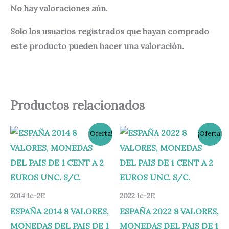
No hay valoraciones aún.
Solo los usuarios registrados que hayan comprado
este producto pueden hacer una valoración.
Productos relacionados
El
El
El
El
¡Oferta!
¡Oferta!
precio
precio
precio
precio
original
actual
original
actual
era:
es:
era:
es:
9,95 €.
8,95 €.
8,95 €.
7,95 €.
2014 1c-2E
2022 1c-2E
ESPAÑA 2014 8 VALORES,
ESPAÑA 2022 8 VALORES,
MONEDAS DEL PAIS DE 1
MONEDAS DEL PAIS DE 1