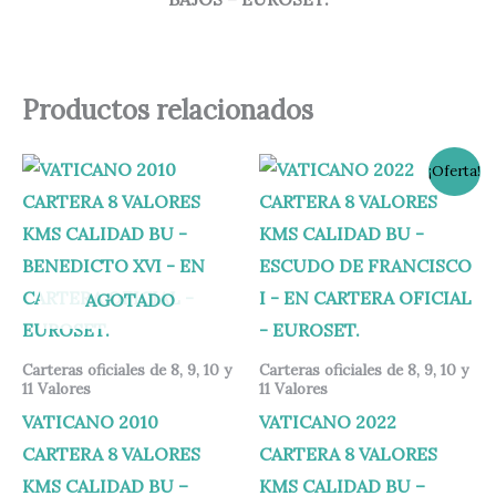
Productos relacionados
El
El
¡Oferta!
precio
precio
original
actual
era:
es:
58,00 €.
53,00 €.
AGOTADO
Carteras oficiales de 8, 9, 10 y
Carteras oficiales de 8, 9, 10 y
11 Valores
11 Valores
VATICANO 2010
VATICANO 2022
CARTERA 8 VALORES
CARTERA 8 VALORES
KMS CALIDAD BU –
KMS CALIDAD BU –