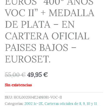
EUROS “400º AÑOS
VOC II” + MEDALLA
DE PLATA – EN
CARTERA OFICIAL
PAISES BAJOS –
EUROSET.
55,00
€
49,95
€
Sin existencias
SKU:
HOL002004E24N081-VOC-II
Categorías:
2002 1c-2E
,
Carteras oficiales de 8, 9, 10 y 11