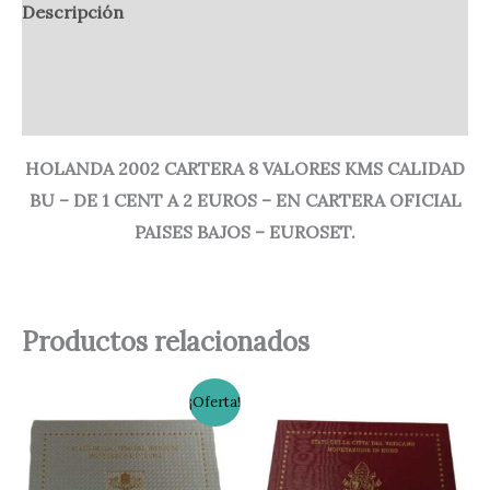
Descripción
Información adicional
Valoraciones (0)
HOLANDA 2002 CARTERA 8 VALORES KMS CALIDAD
BU – DE 1 CENT A 2 EUROS – EN CARTERA OFICIAL
PAISES BAJOS – EUROSET.
Productos relacionados
El
El
¡Oferta!
precio
precio
original
actual
era:
es:
65,00 €.
55,00 €.