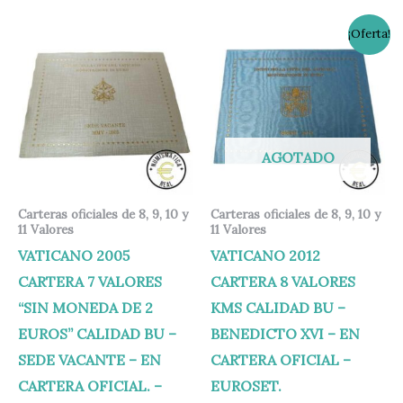
El
El
¡Oferta!
precio
precio
original
actual
era:
es:
65,00 €.
55,00 €.
AGOTADO
Carteras oficiales de 8, 9, 10 y
Carteras oficiales de 8, 9, 10 y
11 Valores
11 Valores
VATICANO 2005
VATICANO 2012
CARTERA 7 VALORES
CARTERA 8 VALORES
“SIN MONEDA DE 2
KMS CALIDAD BU –
EUROS” CALIDAD BU –
BENEDICTO XVI – EN
SEDE VACANTE – EN
CARTERA OFICIAL –
CARTERA OFICIAL. –
EUROSET.