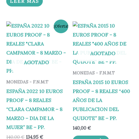
LEER MÁS
El
El
¡Oferta!
precio
precio
original
actual
era:
es:
140,00 €.
134,95 €.
AGOTADO
AGOTADO
MONEDAS - F.N.M.T
ESPAÑA 2015 10 EUROS
MONEDAS - F.N.M.T
ESPAÑA 2022 10 EUROS
PROOF – 8 REALES “400
PROOF – 8 REALES
AÑOS DE LA
“CLARA CAMPAMOR – 8
PUBLICACION DEL
MARZO – DIA DE LA
QUIJOTE” BE – PP.
MUJER” BE – PP.
140,00
€
140,00
€
134,95
€