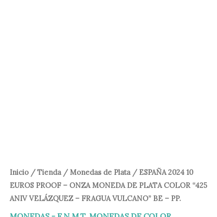
153,00 €.
147,95 €.
Inicio
/
Tienda
/
Monedas de Plata
/ ESPAÑA 2024 10
EUROS PROOF – ONZA MONEDA DE PLATA COLOR “425
ANIV VELÁZQUEZ – FRAGUA VULCANO” BE – PP.
MONEDAS - F.N.M.T
,
MONEDAS DE COLOR
,