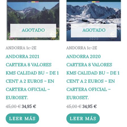
era:
es:
era:
es:
45,00 €.
34,95 €.
45,00 €.
34,95 €.
AGOTADO
AGOTADO
ANDORRA 1c-2E
ANDORRA 1c-2E
ANDORRA 2021
ANDORRA 2020
CARTERA 8 VALORES
CARTERA 8 VALORES
KMS CALIDAD BU – DE 1
KMS CALIDAD BU – DE 1
CENT A 2 EUROS – EN
CENT A 2 EUROS – EN
CARTERA OFICIAL –
CARTERA OFICIAL –
EUROSET.
EUROSET.
45,00
€
34,95
€
45,00
€
34,95
€
LEER MÁS
LEER MÁS