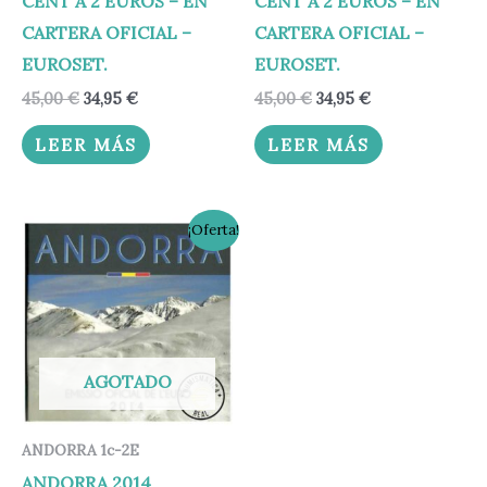
CENT A 2 EUROS – EN
CENT A 2 EUROS – EN
CARTERA OFICIAL –
CARTERA OFICIAL –
EUROSET.
EUROSET.
45,00
€
34,95
€
45,00
€
34,95
€
LEER MÁS
LEER MÁS
El
El
¡Oferta!
precio
precio
original
actual
era:
es:
65,00 €.
54,95 €.
AGOTADO
ANDORRA 1c-2E
ANDORRA 2014