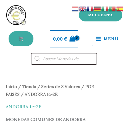
Ir
al
MI CUENTA
contenido
0,00
€
MENÚ
Búsqueda
de
productos
Ordenado
Inicio
/
Tienda
/
Series de 8 Valores
/
POR
por
los
PAISES
/ ANDORRA 1c-2E
últimos
ANDORRA 1c-2E
MONEDAS COMUNES DE ANDORRA