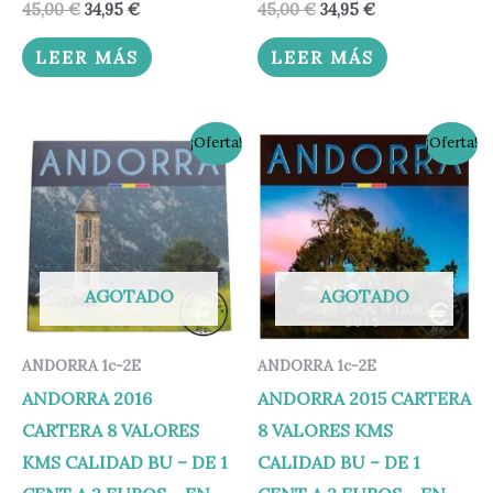
45,00
€
34,95
€
45,00
€
34,95
€
LEER MÁS
LEER MÁS
El
El
El
El
¡Oferta!
¡Oferta!
precio
precio
precio
precio
original
actual
original
actual
era:
es:
era:
es:
45,00 €.
34,95 €.
45,00 €.
34,95 €.
AGOTADO
AGOTADO
ANDORRA 1c-2E
ANDORRA 1c-2E
ANDORRA 2016
ANDORRA 2015 CARTERA
CARTERA 8 VALORES
8 VALORES KMS
KMS CALIDAD BU – DE 1
CALIDAD BU – DE 1