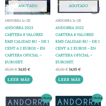
AGOTADO
AGOTADO
ANDORRA 1c-2E
ANDORRA 1c-2E
ANDORRA 2023
ANDORRA 2022
CARTERA 8 VALORES
CARTERA 8 VALORES
KMS CALIDAD BU – DE 1
KMS CALIDAD BU – DE 1
CENT A 2 EUROS – EN
CENT A 2 EUROS – EN
CARTERA OFICIAL –
CARTERA OFICIAL –
EUROSET.
EUROSET.
45,00
€
34,95
€
45,00
€
34,95
€
LEER MÁS
LEER MÁS
El
El
El
El
¡Oferta!
¡Oferta!
precio
precio
precio
precio
original
actual
original
actual