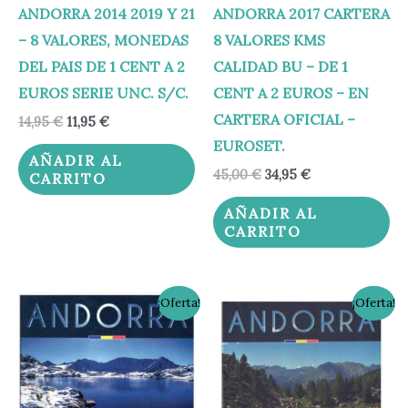
ANDORRA 2014 2019 Y 21
ANDORRA 2017 CARTERA
– 8 VALORES, MONEDAS
8 VALORES KMS
DEL PAIS DE 1 CENT A 2
CALIDAD BU – DE 1
EUROS SERIE UNC. S/C.
CENT A 2 EUROS – EN
CARTERA OFICIAL –
14,95
€
11,95
€
EUROSET.
AÑADIR AL
45,00
€
34,95
€
CARRITO
AÑADIR AL
CARRITO
El
El
El
El
¡Oferta!
¡Oferta!
precio
precio
precio
precio
original
actual
original
actual
era:
es:
era:
es:
45,00 €.
34,95 €.
45,00 €.
34,95 €.