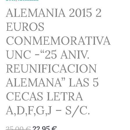
ALEMANIA 2015 2
EUROS
CONMEMORATIVA
UNC -“25 ANIV.
REUNIFICACION
ALEMANA” LAS 5
CECAS LETRA
A,D,F,G,J – S/C.
25,00
€
22,95
€