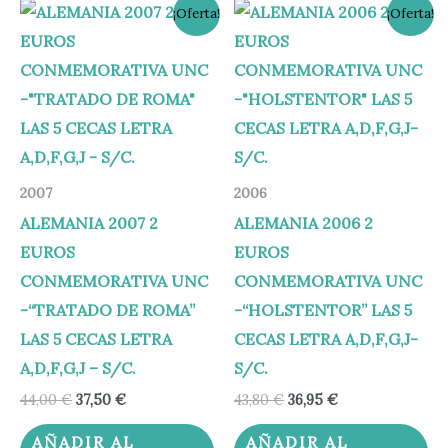
El
El
El
El
¡Oferta!
¡Oferta!
precio
precio
precio
precio
original
actual
original
actual
era:
es:
era:
es:
44,00 €.
37,50 €.
43,80 €.
36,95 €.
2007
2006
ALEMANIA 2007 2
ALEMANIA 2006 2
EUROS
EUROS
CONMEMORATIVA UNC
CONMEMORATIVA UNC
-“TRATADO DE ROMA”
-“HOLSTENTOR” LAS 5
LAS 5 CECAS LETRA
CECAS LETRA A,D,F,G,J-
A,D,F,G,J – S/C.
S/C.
44,00
€
37,50
€
43,80
€
36,95
€
AÑADIR AL
AÑADIR AL