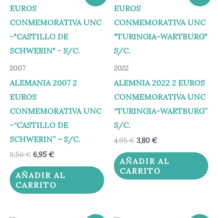
precio
precio
precio
precio
original
actual
original
actual
era:
es:
era:
es:
8,50 €.
6,95 €.
4,95 €.
3,80 €.
2007
2022
ALEMANIA 2007 2
ALEMNIA 2022 2 EUROS
EUROS
CONMEMORATIVA UNC
CONMEMORATIVA UNC
“TURINGIA-WARTBURG”
-“CASTILLO DE
S/C.
SCHWERIN” – S/C.
4,95
€
3,80
€
8,50
€
6,95
€
AÑADIR AL
CARRITO
AÑADIR AL
CARRITO