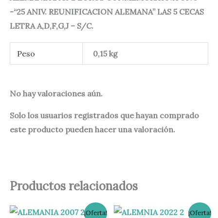
-“25 ANIV. REUNIFICACION ALEMANA” LAS 5 CECAS
LETRA A,D,F,G,J – S/C.
Peso
0,15 kg
No hay valoraciones aún.
Solo los usuarios registrados que hayan comprado
este producto pueden hacer una valoración.
Productos relacionados
El
El
El
El
¡Oferta!
¡Oferta!