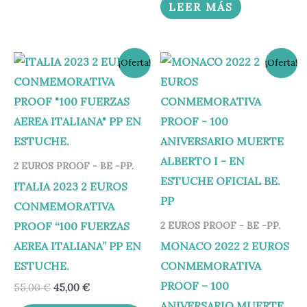
LEER MÁS
El
El
El
El
¡Oferta!
¡Oferta!
precio
precio
precio
precio
original
actual
original
actual
era:
es:
era:
es:
55,00 €.
45,00 €.
600,00 €.
499,95 €.
2 EUROS PROOF - BE -PP.
ITALIA 2023 2 EUROS
CONMEMORATIVA
PROOF “100 FUERZAS
2 EUROS PROOF - BE -PP.
AEREA ITALIANA” PP EN
MONACO 2022 2 EUROS
ESTUCHE.
CONMEMORATIVA
PROOF – 100
55,00
€
45,00
€
ANIVERSARIO MUERTE