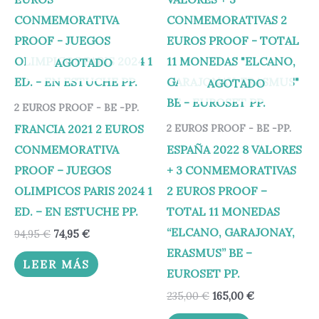
original
actual
original
actual
era:
es:
era:
es:
94,95 €.
74,95 €.
235,00 €.
165,00 €.
AGOTADO
AGOTADO
2 EUROS PROOF - BE -PP.
FRANCIA 2021 2 EUROS
2 EUROS PROOF - BE -PP.
CONMEMORATIVA
ESPAÑA 2022 8 VALORES
PROOF – JUEGOS
+ 3 CONMEMORATIVAS
OLIMPICOS PARIS 2024 1
2 EUROS PROOF –
ED. – EN ESTUCHE PP.
TOTAL 11 MONEDAS
“ELCANO, GARAJONAY,
94,95
€
74,95
€
ERASMUS” BE –
LEER MÁS
EUROSET PP.
235,00
€
165,00
€