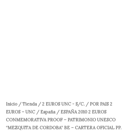
-
75,00 €.
59,95 €.
PATRIMONIO
UNESCO
"MEZQUITA
DE
CORDOBA"
BE
-
CARTERA
OFICIAL
PP.
cantidad
Inicio
/
Tienda
/
2 EUROS UNC - S/C.
/
POR PAIS 2
EUROS – UNC
/
España
/ ESPAÑA 2010 2 EUROS
CONMEMORATIVA PROOF – PATRIMONIO UNESCO
“MEZQUITA DE CORDOBA” BE – CARTERA OFICIAL PP.