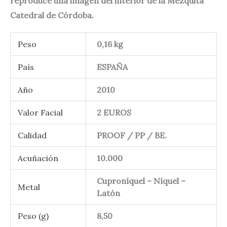
reproduce una imagen del interior de la Mezquita
Catedral de Córdoba.
Peso
0,16 kg
País
ESPAÑA
Año
2010
Valor Facial
2 EUROS
Calidad
PROOF / PP / BE.
Acuñación
10.000
Cuproníquel – Níquel –
Metal
Latón
Peso (g)
8,50