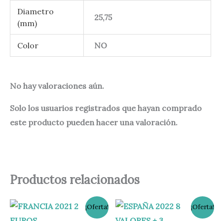
Diametro
25,75
(mm)
Color
NO
No hay valoraciones aún.
Solo los usuarios registrados que hayan comprado
este producto pueden hacer una valoración.
Productos relacionados
El
El
El
El
¡Oferta!
¡Oferta!
precio
precio
precio
precio