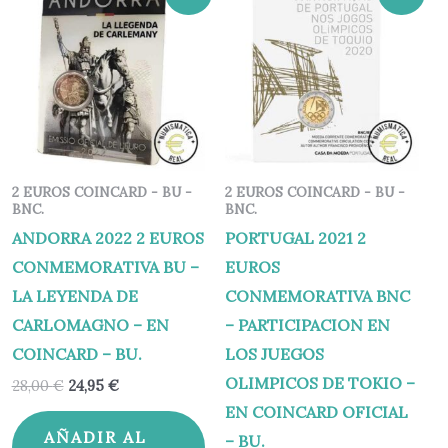
precio
precio
precio
precio
original
actual
original
actual
era:
es:
era:
es:
28,00 €.
24,95 €.
24,75 €.
19,95 €.
2 EUROS COINCARD - BU -
2 EUROS COINCARD - BU -
BNC.
BNC.
ANDORRA 2022 2 EUROS
PORTUGAL 2021 2
CONMEMORATIVA BU –
EUROS
LA LEYENDA DE
CONMEMORATIVA BNC
CARLOMAGNO – EN
– PARTICIPACION EN
COINCARD – BU.
LOS JUEGOS
OLIMPICOS DE TOKIO –
28,00
€
24,95
€
EN COINCARD OFICIAL
AÑADIR AL
– BU.