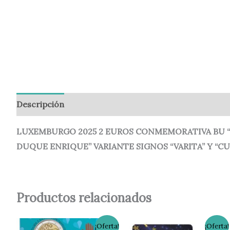
Descripción
Información adicional
Valoraciones (
LUXEMBURGO 2025 2 EUROS CONMEMORATIVA BU “
DUQUE ENRIQUE” VARIANTE SIGNOS “VARITA” Y “CU
Productos relacionados
El
El
El
El
¡Oferta!
¡Oferta!