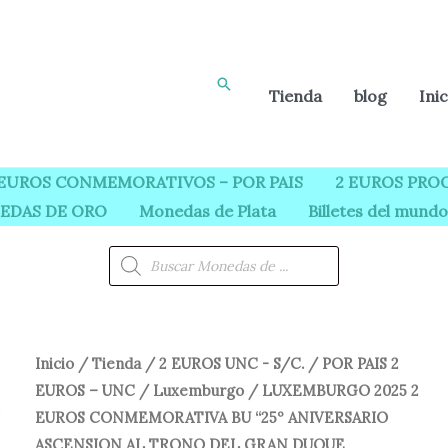
Buscar
Tienda
blog
Inic
 EUROS CONMEMORATIVOS – POR PAIS
2 EUROS PROO
EDAS DE ORO
Monedas de Plata
Billetes del mundo
Búsqueda
de
productos
Inicio
/
Tienda
/
2 EUROS UNC - S/C.
/
POR PAIS 2
El
El
EUROS – UNC
/
Luxemburgo
/ LUXEMBURGO 2025 2
precio
precio
EUROS CONMEMORATIVA BU “25º ANIVERSARIO
ASCENSION AL TRONO DEL GRAN DUQUE