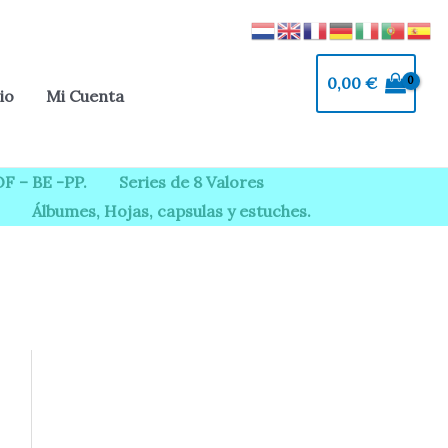
0,00
€
io
Mi Cuenta
F – BE -PP.
Series de 8 Valores
Álbumes, Hojas, capsulas y estuches.