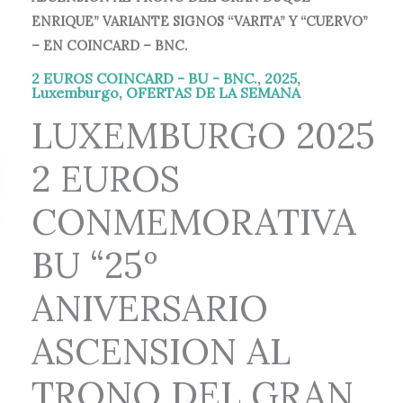
original
actual
ENRIQUE” VARIANTE SIGNOS “VARITA” Y “CUERVO”
era:
es:
– EN COINCARD – BNC.
2 EUROS COINCARD - BU - BNC.
,
2025
,
45,00 €.
39,99 €.
Luxemburgo
,
OFERTAS DE LA SEMANA
LUXEMBURGO 2025
2 EUROS
CONMEMORATIVA
BU “25º
ANIVERSARIO
ASCENSION AL
TRONO DEL GRAN