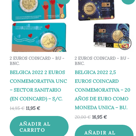
precio
precio
precio
precio
original
actual
original
actual
era:
es:
era:
es:
14,95 €.
11,95 €.
20,00 €.
16,95 €.
2 EUROS COINCARD - BU -
2 EUROS COINCARD - BU -
BNC.
BNC.
BELGICA 2022 2 EUROS
BELGICA 2022 2,5
CONMEMORATIVA UNC
EUROS COINCARD
– SECTOR SANITARIO
CONMEMORATIVA – 20
(EN COINCARD) – S/C.
AÑOS DE EURO COMO
MONEDA UNICA – BU.
14,95
€
11,95
€
20,00
€
16,95
€
AÑADIR AL
CARRITO
AÑADIR AL