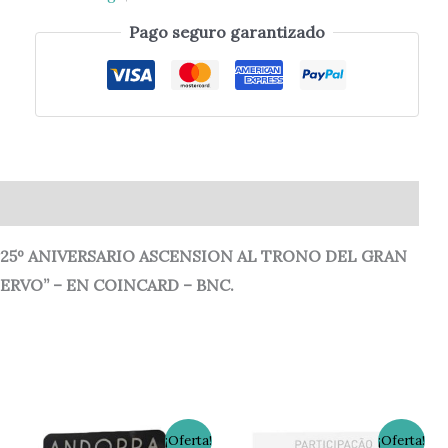
Pago seguro garantizado
0)
25º ANIVERSARIO ASCENSION AL TRONO DEL GRAN
ERVO” – EN COINCARD – BNC.
El
El
El
El
¡Oferta!
¡Oferta!