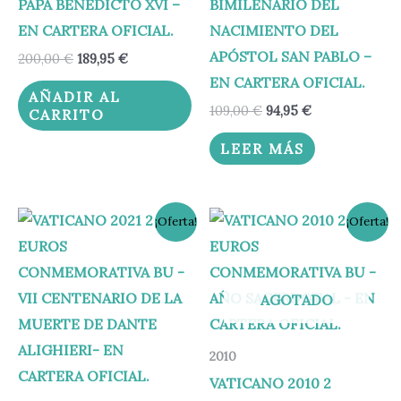
PAPA BENEDICTO XVI –
BIMILENARIO DEL
EN CARTERA OFICIAL.
NACIMIENTO DEL
APÓSTOL SAN PABLO –
200,00
€
189,95
€
EN CARTERA OFICIAL.
AÑADIR AL
109,00
€
94,95
€
CARRITO
LEER MÁS
El
El
El
El
¡Oferta!
¡Oferta!
precio
precio
precio
precio
original
actual
original
actual
era:
es:
era:
es:
39,00 €.
35,00 €.
69,00 €.
58,95 €.
AGOTADO
2010
VATICANO 2010 2