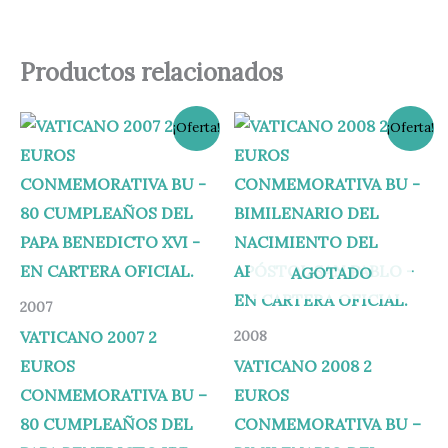
Productos relacionados
El
El
El
El
¡Oferta!
¡Oferta!
precio
precio
precio
precio
original
actual
original
actual
era:
es:
era:
es:
200,00 €.
189,95 €.
109,00 €.
94,95 €.
AGOTADO
2007
VATICANO 2007 2
2008
EUROS
VATICANO 2008 2
CONMEMORATIVA BU –
EUROS
80 CUMPLEAÑOS DEL
CONMEMORATIVA BU –