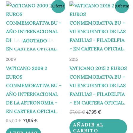
El
El
El
El
¡Oferta!
¡Oferta!
precio
precio
precio
precio
original
actual
original
actual
era:
es:
era:
es:
85,00 €.
71,95 €.
57,00 €.
47,95 €.
AGOTADO
2009
2015
VATICANO 2009 2
VATICANO 2015 2 EUROS
EUROS
CONMEMORATIVA BU –
CONMEMORATIVA BU –
VII ENCUENTRO DE LAS
AÑO INTERNACIONAL
FAMILIAS – FILADELFIA
DE LA ASTRONOMIA –
– EN CARTERA OFICIAL.
EN CARTERA OFICIAL.
57,00
€
47,95
€
85,00
€
71,95
€
AÑADIR AL
CARRITO