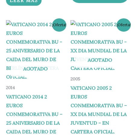
LEER MÁS
El
El
El
El
¡Oferta!
¡Oferta!
precio
precio
precio
precio
original
actual
original
actual
era:
es:
era:
es:
65,00 €.
56,95 €.
299,00 €.
269,00 €.
AGOTADO
AGOTADO
2005
VATICANO 2005 2
2014
VATICANO 2014 2
EUROS
EUROS
CONMEMORATIVA BU –
CONMEMORATIVA BU –
XX DIA MUNDIAL DE LA
25 ANIVERSARIO DE LA
JUVENTUD – EN
CAIDA DEL MURO DE
CARTERA OFICIAL.