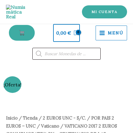
Ir
al
MI CUENTA
contenido
0,00
€
MENÚ
Búsqueda
de
productos
El
El
¡Oferta!
precio
precio
original
actual
Inicio
/
Tienda
/
2 EUROS UNC - S/C.
/
POR PAIS 2
era:
es:
EUROS – UNC
/
Vaticano
/ VATICANO 2017 2 EUROS