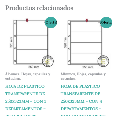
Productos relacionados
El
El
El
El
¡Oferta!
¡Oferta!
precio
precio
precio
precio
original
actual
original
actual
era:
es:
era:
es:
1,20 €.
0,90 €.
1,20 €.
0,90 €.
Álbumes, Hojas, capsulas y
Álbumes, Hojas, capsulas y
estuches.
estuches.
HOJA DE PLASTICO
HOJA DE PLASTICO
TRANSPARENTE DE
TRANSPARENTE DE
250x323MM – CON 3
250x323MM – CON 4
DEPARTAMENTOS –
DEPARTAMENTOS –