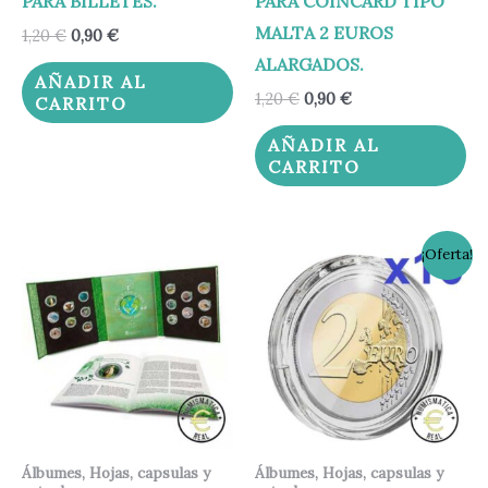
PARA BILLETES.
PARA COINCARD TIPO
MALTA 2 EUROS
1,20
€
0,90
€
ALARGADOS.
AÑADIR AL
1,20
€
0,90
€
CARRITO
AÑADIR AL
CARRITO
El
El
¡Oferta!
precio
precio
original
actual
era:
es:
5,00 €.
4,00 €.
Álbumes, Hojas, capsulas y
Álbumes, Hojas, capsulas y