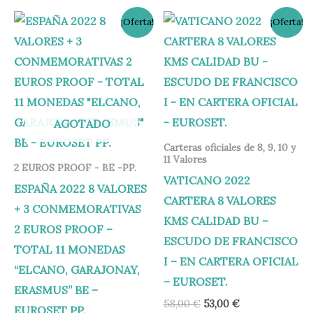
El
El
El
El
¡Oferta!
¡Oferta!
precio
precio
precio
precio
original
actual
original
actual
era:
es:
era:
es:
235,00 €.
165,00 €.
58,00 €.
53,00 €.
AGOTADO
Carteras oficiales de 8, 9, 10 y
11 Valores
2 EUROS PROOF - BE -PP.
VATICANO 2022
ESPAÑA 2022 8 VALORES
CARTERA 8 VALORES
+ 3 CONMEMORATIVAS
KMS CALIDAD BU –
2 EUROS PROOF –
ESCUDO DE FRANCISCO
TOTAL 11 MONEDAS
I – EN CARTERA OFICIAL
“ELCANO, GARAJONAY,
– EUROSET.
ERASMUS” BE –
58,00
€
53,00
€
EUROSET PP.