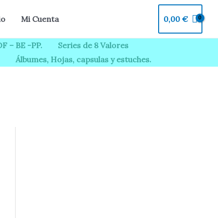
0,00
€
io
Mi Cuenta
F – BE -PP.
Series de 8 Valores
Álbumes, Hojas, capsulas y estuches.