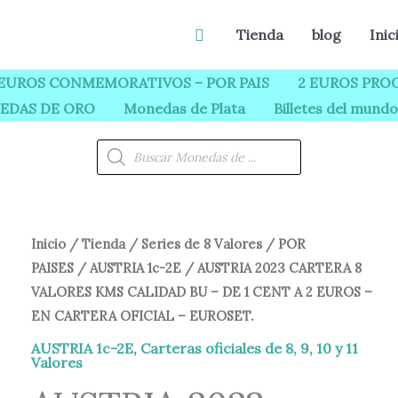
Buscar
Tienda
blog
Inic
 EUROS CONMEMORATIVOS – POR PAIS
2 EUROS PROO
EDAS DE ORO
Monedas de Plata
Billetes del mundo
Búsqueda
de
productos
Inicio
/
Tienda
/
Series de 8 Valores
/
POR
PAISES
/
AUSTRIA 1c-2E
/ AUSTRIA 2023 CARTERA 8
VALORES KMS CALIDAD BU – DE 1 CENT A 2 EUROS –
EN CARTERA OFICIAL – EUROSET.
AUSTRIA 1c-2E
,
Carteras oficiales de 8, 9, 10 y 11
Valores