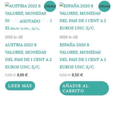
El
El
El
El
¡Oferta!
¡Oferta!
precio
precio
precio
precio
original
actual
original
actual
era:
es:
era:
es:
AGOTADO
9,95 €.
8,99 €.
9,50 €.
8,50 €.
2022 1c-2E
2020 1c-2E
AUSTRIA 2022 8
ESPAÑA 2020 8
VALORES, MONEDAS
VALORES, MONEDAS
DEL PAIS DE 1 CENT A 2
DEL PAIS DE 1 CENT A 2
EUROS UNC. S/C.
EUROS UNC. S/C.
9,95
€
8,99
€
9,50
€
8,50
€
LEER MÁS
AÑADIR AL
CARRITO