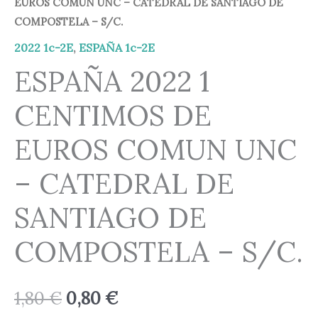
COMUN
EUROS COMUN UNC – CATEDRAL DE SANTIAGO DE
1,80 €.
0,80 €.
COMPOSTELA – S/C.
UNC
-
2022 1c-2E
,
ESPAÑA 1c-2E
CATEDRAL
ESPAÑA 2022 1
DE
CENTIMOS DE
SANTIAGO
DE
EUROS COMUN UNC
COMPOSTELA
-
– CATEDRAL DE
S/C.
SANTIAGO DE
cantidad
COMPOSTELA – S/C.
1,80
€
0,80
€