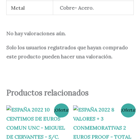
Metal
Cobre- Acero.
No hay valoraciones aún.
Solo los usuarios registrados que hayan comprado
este producto pueden hacer una valoración.
Productos relacionados
El
El
El
El
¡Oferta!
¡Oferta!
precio
precio
precio
precio
original
actual
original
actual
era:
es:
era:
es:
2,10 €.
1,10 €.
235,00 €.
165,00 €.